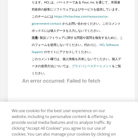
ります。HCL は、パートナーである Four, Inc を通じて、米国連
邦政府の顧客にソフトウェアおよびサービスを提供しています。
このチームには
https://hcltechsw.com/resources/us-
government-contact
からお問い合わせください。このコメント
ボックスには個人データを入力しないでください。
注意:
製品ソフトウェアに関する問題や質問を報告するために、こ
のフォームを使用しないでください。代わりに、
HCL Software
Support
のサイトにアクセスしてください。
このコメント欄では、個人情報を共有しないでください。個人デ
ータの使用方法については、
プライバシーステートメント
をご覧
ください。
We use cookies for the best user experience on our
website, including to personalize content & offerings, to
provide social media features and to analyze traffic. By
clicking “Accept All Cookies” you agree to our use of
cookies. You can also manage your cookies by clicking on