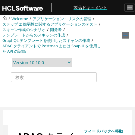
メインコンテンツにジャンプ
製品ドキュメント
Welcome
アプリケーション・リスクの管理
ステップ 2: 脆弱性に関するアプリケーションのテスト
スキャン作成のシナリオ
開発者
テンプレートからのスキャンの作成
GraphQL テンプレートを使用したスキャンの作成
ADAC クライアントで Postman または SoapUI を使用し
た API の記録
フィードバックへ移動