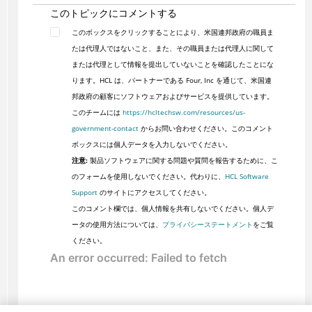
このトピックにコメントする
このボックスをクリックすることにより、米国連邦政府の職員ま
たは代理人ではないこと、また、その職員または代理人に関して
または代理として情報を提出していないことを確認したことにな
ります。HCL は、パートナーである Four, Inc を通じて、米国連
邦政府の顧客にソフトウェアおよびサービスを提供しています。
このチームには
https://hcltechsw.com/resources/us-
government-contact
からお問い合わせください。このコメント
ボックスには個人データを入力しないでください。
注意:
製品ソフトウェアに関する問題や質問を報告するために、こ
のフォームを使用しないでください。代わりに、
HCL Software
Support
のサイトにアクセスしてください。
このコメント欄では、個人情報を共有しないでください。個人デ
ータの使用方法については、
プライバシーステートメント
をご覧
ください。