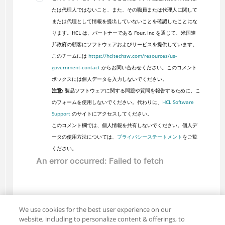
たは代理人ではないこと、また、その職員または代理人に関して
または代理として情報を提出していないことを確認したことにな
ります。HCL は、パートナーである Four, Inc を通じて、米国連
邦政府の顧客にソフトウェアおよびサービスを提供しています。
このチームには
https://hcltechsw.com/resources/us-
government-contact
からお問い合わせください。このコメント
ボックスには個人データを入力しないでください。
注意:
製品ソフトウェアに関する問題や質問を報告するために、こ
のフォームを使用しないでください。代わりに、
HCL Software
Support
のサイトにアクセスしてください。
このコメント欄では、個人情報を共有しないでください。個人デ
ータの使用方法については、
プライバシーステートメント
をご覧
ください。
We use cookies for the best user experience on our
website, including to personalize content & offerings, to