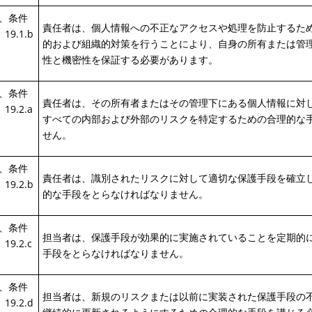
章、条件
責任者は、個人情報への不正なアクセスや処理を防止するた
 19.1.b
的および組織的対策を行うことにより、自身の所有または管
性と機密性を保証する必要があります。
章、条件
責任者は、その所有者またはその管理下にある個人情報に対
 19.2.a
すべての内部および外部のリスクを特定するための合理的な
せん。
章、条件
責任者は、識別されたリスクに対して適切な保護手段を確立
 19.2.b
的な手段をとらなければなりません。
章、条件
担当者は、保護手段が効果的に実施されていることを定期的
 19.2.c
手段をとらなければなりません。
章、条件
担当者は、新規のリスクまたは以前に実装された保護手段の
 19.2.d