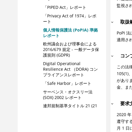
監視さ
「PIPED Act」レポート
「Privacy Act of 1974」レポ
取扱
ート
個人情報保護法 (PoPIA) 準拠
PoP
レポート
適用さ
欧州議会および理事会による
2016/679 規定 - 一般データ保
護規則 (GDPR)
コンプ
Digital Operational
この法律
Resilience Act （DORA) コン
105(
プライアンスレポート
がありま
「Safe Harbor」レポート
金、ま
サーベンス・オクスリー法
(SOX) 2002 レポート
要求
連邦規制基準タイトル 21 (21
CFR) 11 項レポート
2020
ITSG-33 業界標準レポート
遵守する
月 1 
業界標準のレポート