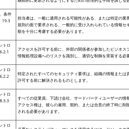
継続的に更新されるようにするための合理的な手段を講じる
章、条件
担当者は、一般に適用される可能性がある、または特定の業
 19.3
規則の面で要求される、一般的に受け入れられている情報セ
順を十分に考慮する必要があります。
コントロ
アクセスを許可する前に、外部の関係者が参加したビジネス
6.2.1
情報処理設備へのリスクを識別し、適切な制御を実装する必
コントロ
特定されたすべてのセキュリティ要求は、組織の情報または
6.2.2
許可する前に解決されるものとします。
コントロ
すべての従業員、下請け会社、サードパーティユーザーの情
8.3.3
アクセス権は、彼らの雇用、契約、または合意の終了時に削
される必要があります。
コントロ