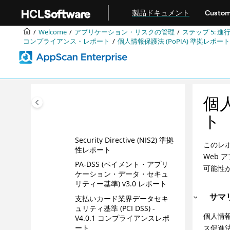
「Japan's Personal
メインコンテンツにジャンプ
Information Protection Act」
製品ドキュメント
Custom
レポート
Welcome
アプリケーション・リスクの管理
ステップ 5: 
Massachusetts 201 CMR
コンプライアンス・レポート
個人情報保護法 (PoPIA) 準拠レポート
17.00 レポート
Management of Information
Technology Security (MITS)
レポート
NERC CIPC 電子部門セキュリ
個人
ティー・ガイドラインレポー
ト
ト
Network & Information
Security Directive (NIS2) 準拠
このレポ
性レポート
Web
PA-DSS (ペイメント・アプリ
可能性
ケーション・データ・セキュ
リティー基準) v3.0 レポート
サマ
支払いカード業界データセキ
ュリティ基準 (PCI DSS) -
個人情報
V4.0.1 コンプライアンスレポ
ス促進
ート