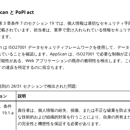
can と PoPI act
 法第 3 章条件 7 のセクション 19 では、個人情報は適切なセキュリテ
記載されています。担当者は、業界で受け入れられている情報セキュリ
ります。
can は ISO27001 データセキュリティフレームワークを使用して、デ
ていることを確認します。AppScan は、ISO27001 で必要な制御
能性がある、Web アプリケーションの既存の脆弱性を検出します。この方法
7 の違反を特定するのに役立ちます。
規則の 28/31 セクションで検出された問題:
ョン
説明
章、条件
責任者は、個人情報の紛失、損傷、または不正な破棄を防止
 19.1.a
な技術的および組織的対策を行うことにより、自身の所有ま
の完全性と機密性を保証する必要があります。