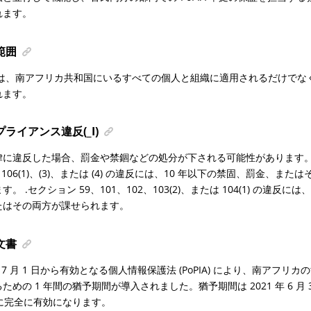
れます。
範囲
I 法は、南アフリカ共和国にいるすべての個人と組織に適用されるだけで
れます。
ライアンス違反(_I)
に違反した場合、罰金や禁錮などの処分が下される可能性があります。100、1
1)、106(1)、(3)、または (4) の違反には、10 年以下の禁固、罰金、
す。 .セクション 59、101、102、103(2)、または 104(1) の違反に
たはその両方が課せられます。
文書
 年 7 月 1 日から有効となる個人情報保護法 (PoPIA) により、南アフ
ための 1 年間の猶予期間が導入されました。猶予期間は 2021 年 6 月 30
日に完全に有効になります。