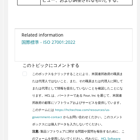
Related information
国際標準 - ISO 27001:2022
このトピックにコメントする
このボックスをクリックすることにより、米国連邦政府の職員ま
たは代理人ではないこと、また、その職員または代理人に関して
または代理として情報を提出していないことを確認したことにな
ります。HCL は、パートナーである Four, Inc を通じて、米国連
邦政府の顧客にソフトウェアおよびサービスを提供しています。
このチームには
https://hcltechsw.com/resources/us-
government-contact
からお問い合わせください。このコメント
ボックスには個人データを入力しないでください。
注意:
製品ソフトウェアに関する問題や質問を報告するために、こ
のフォームを使用しないでください。代わりに、
HCL Software