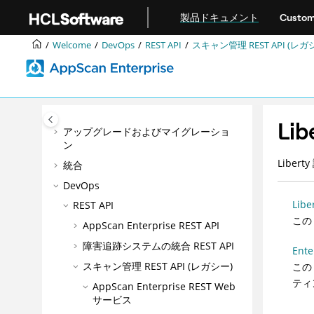
メインコンテンツにジャンプ
製品ドキュメント
Custom
いらっしゃいませ
Welcome
DevOps
REST API
スキャン管理 REST API (レガ
エンタープライズのAppScan®アクセ
シビリティ機能
製品の概要
インストール
Li
アップグレードおよびマイグレーショ
ン
Libe
統合
DevOps
Li
REST API
この 
AppScan Enterprise REST API
障害追跡システムの統合 REST API
Ent
スキャン管理 REST API (レガシー)
この
ティ
AppScan Enterprise REST Web
サービス