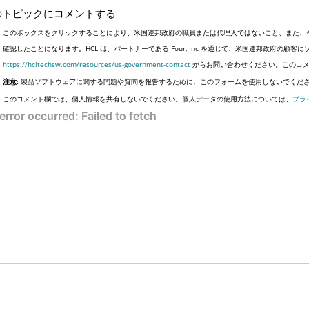
のトピックにコメントする
このボックスをクリックすることにより、米国連邦政府の職員または代理人ではないこと、また、
確認したことになります。HCL は、パートナーである Four, Inc を通じて、米国連邦政府の
https://hcltechsw.com/resources/us-government-contact
からお問い合わせください。このコメ
注意:
製品ソフトウェアに関する問題や質問を報告するために、このフォームを使用しないでくだ
このコメント欄では、個人情報を共有しないでください。個人データの使用方法については、
プラ