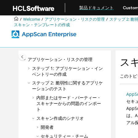
アップグレードおよびマイグレーショ
メインコンテンツにジャンプ
ン
製品ドキュメント
Custom
統合
Welcome
アプリケーション・リスクの管理
ステップ 2: 
DevOps
スキャン・テンプレートの作成
ベスト・プラクティス
構成
管理
ス
アプリケーション・リスクの管理
ステップ 1: アプリケーション・イン
ベントリーの作成
このトピ
ステップ 2: 脆弱性に関するアプリケ
ーションのテスト
App
内部またはサード・パーティー・
セキュ
スキャナーからの問題のインポー
AppS
ト
は、A
スキャン作成のシナリオ
アル
開発者
セキュリティー・チーム