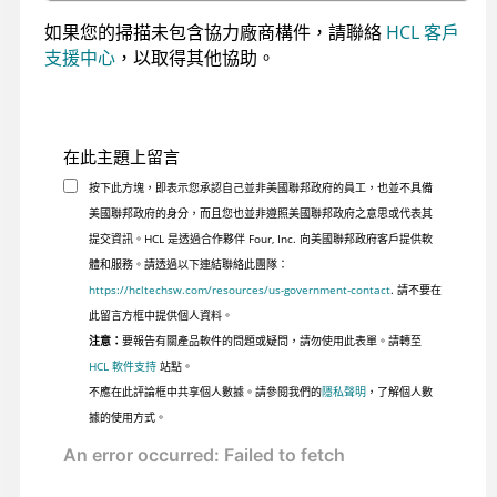
如果您的掃描未包含協力廠商構件，請聯絡
HCL 客戶
支援中心
，以取得其他協助。
在此主題上留言
按下此方塊，即表示您承認自己並非美國聯邦政府的員工，也並不具備
美國聯邦政府的身分，而且您也並非遵照美國聯邦政府之意思或代表其
提交資訊。HCL 是透過合作夥伴 Four, Inc. 向美國聯邦政府客戶提供軟
體和服務。請透過以下連結聯絡此團隊：
https://hcltechsw.com/resources/us-government-contact
. 請不要在
此留言方框中提供個人資料。
注意：
要報告有關產品軟件的問題或疑問，請勿使用此表單。請轉至
HCL 軟件支持
站點。
不應在此評論框中共享個人數據。請參閱我們的
隱私聲明
，了解個人數
據的使用方式。