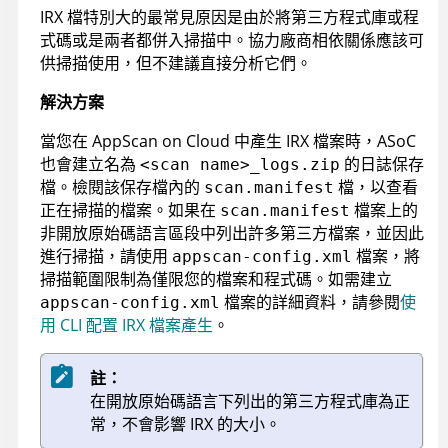
IRX
檔特別大的最常見原因是由於將第三方程式庫或程
式碼或是兩者都併入掃描中。協力廠商相依關係應該可
供掃描使用，但不建議直接分析它們。
解決方案
當您在
AppScan on Cloud
中產生
IRX
檔案時，
ASoC
也會建立名為
的日誌保存
<scan name>_logs.zip
檔。檢閱該保存檔內的
檔，以查看
scan.manifest
正在掃描的檔案。如果在
檔案上的
scan.manifest
非開放原始碼語言區段中列出許多第三方檔案，並因此
進行掃描，請使用
檔案，將
appscan-config.xml
掃描範圍限制為僅限您的檔案和程式碼。如需建立
檔案的詳細資料，請參閱
使
appscan-config.xml
用 CLI 配置 IRX 檔案產生
。
註：
在開放原始碼語言下列出的第三方程式庫為正
常，不會影響
IRX
的大小。