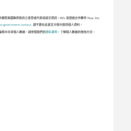
聯邦政府之意思或代表其提交資訊。HCL 是透過合作夥伴 Four, Inc.
us-government-contact
. 請不要在此留言方框中提供個人資料。
論框中共享個人數據。請參閱我們的
隱私聲明
，了解個人數據的使用方式。