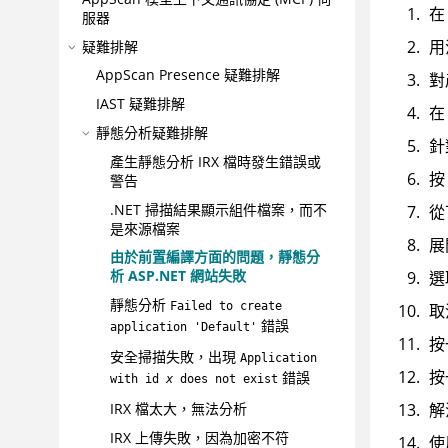
在 
服器
用
疑難排解
AppScan Presence
疑難排解
對
IAST 疑難排解
在
靜態分析疑難排解
針
產生靜態分析
IRX
檔時發生錯誤或
按
警告
.NET 掃描結果顯示組件檔案，而不
從
是來源檔案
展
由於前置編譯方面的問題，靜態分
析 ASP.NET 網站失敗
選
靜態分析
Failed to create
取
錯誤
application 'Default'
按
安全掃描失敗，出現
Application
按
錯誤
with id
x
does not exist
IRX
檔太大，無法分析
解
IRX
上傳失敗，因為加密不符
使