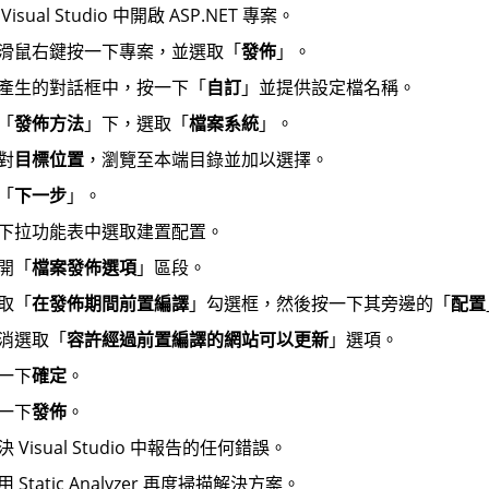
Visual Studio 中開啟 ASP.NET 專案。
滑鼠右鍵按一下專案，並選取「
發佈
」。
產生的對話框中，按一下「
自訂
」並提供設定檔名稱。
「
發佈方法
」下，選取「
檔案系統
」。
對
目標位置
，瀏覽至本端目錄並加以選擇。
「
下一步
」。
下拉功能表中選取建置配置。
開「
檔案發佈選項
」區段。
取「
在發佈期間前置編譯
」勾選框，然後按一下其旁邊的「
配置
消選取「
容許經過前置編譯的網站可以更新
」選項。
一下
確定
。
一下
發佈
。
決 Visual Studio 中報告的任何錯誤。
用 Static Analyzer 再度掃描解決方案。