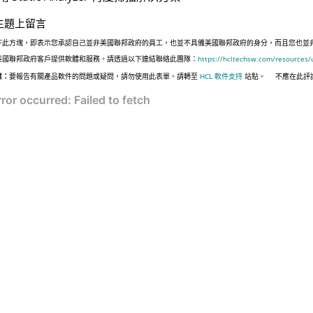
主題上留言
下此方塊，即表示您承認自己並非美國聯邦政府的員工，也並不具備美國聯邦政府的身分，而且您也並非遵照美國
美國聯邦政府客戶提供軟體和服務。請透過以下連結聯絡此團隊：
https://hcltechsw.com/resources/
意：
要報告有關產品軟件的問題或疑問，請勿使用此表單。請轉至
HCL 軟件支持
站點。
不應在此評