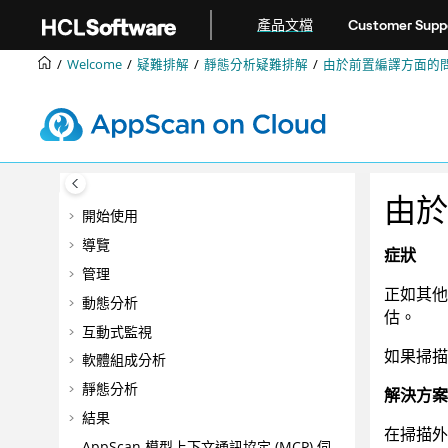
跳转到主要内容
產品文檔
Customer Supp
Welcome
疑難排解
靜態分析疑難排解
由於前置編譯方面的問題
由於
開始使用
導覽
症狀
管理
正如其
動態分析
估。
互動式監視
如果掃描
軟體組成分析
靜態分析
解決方案
結果
在掃描外
AppScan
模型上下文通訊協定 (MCP) 伺