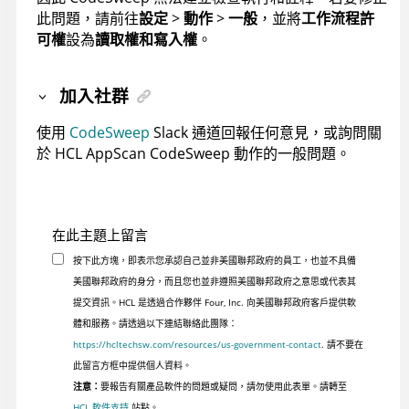
此問題，請前往
設定
>
動作
>
一般
，並將
工作流程許
可權
設為
讀取權和寫入權
。
加入社群
使用
CodeSweep
Slack 通道回報任何意見，或詢問關
於 HCL AppScan CodeSweep 動作的一般問題。
在此主題上留言
按下此方塊，即表示您承認自己並非美國聯邦政府的員工，也並不具備
美國聯邦政府的身分，而且您也並非遵照美國聯邦政府之意思或代表其
提交資訊。HCL 是透過合作夥伴 Four, Inc. 向美國聯邦政府客戶提供軟
體和服務。請透過以下連結聯絡此團隊：
https://hcltechsw.com/resources/us-government-contact
. 請不要在
此留言方框中提供個人資料。
注意：
要報告有關產品軟件的問題或疑問，請勿使用此表單。請轉至
HCL 軟件支持
站點。