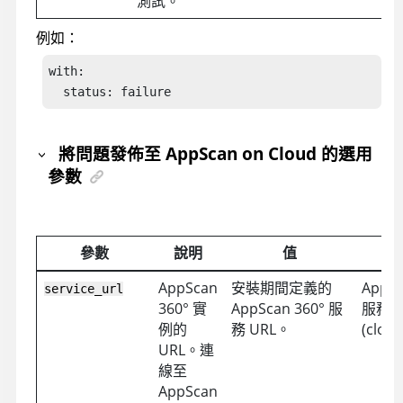
測試。
例如：
with:

  status: failure
將問題發佈至 AppScan on Cloud 的選用
參數
參數
說明
值
AppScan
安裝期間定義的
AppSc
service_url
360°
實
AppScan 360°
服
服務 U
例的
務 URL。
(
clou
URL。連
線至
AppScan