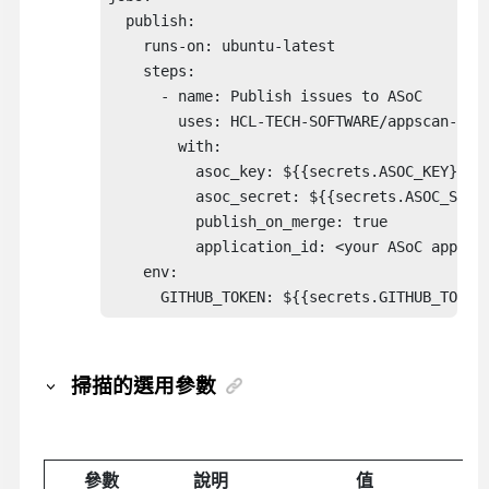
  publish:

    runs-on: ubuntu-latest

    steps:

      - name: Publish issues to ASoC

        uses: HCL-TECH-SOFTWARE/appscan-code
        with:

          asoc_key: ${{secrets.ASOC_KEY}}

          asoc_secret: ${{secrets.ASOC_SECRE
          publish_on_merge: true

          application_id: <your ASoC applica
    env: 

      GITHUB_TOKEN: ${{secrets.GITHUB_TOKEN
掃描的選用參數
參數
說明
值