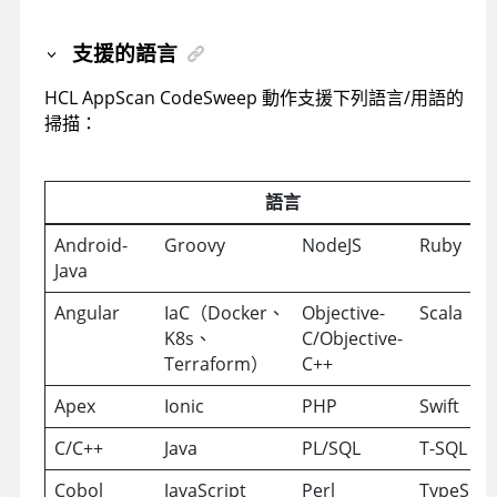
支援的語言
HCL AppScan CodeSweep 動作支援下列語言/用語的
掃描：
語言
Android-
Groovy
NodeJS
Ruby
Java
Angular
IaC（Docker、
Objective-
Scala
K8s、
C/Objective-
Terraform）
C++
Apex
Ionic
PHP
Swift
C/C++
Java
PL/SQL
T-SQL
Cobol
JavaScript
Perl
TypeScri