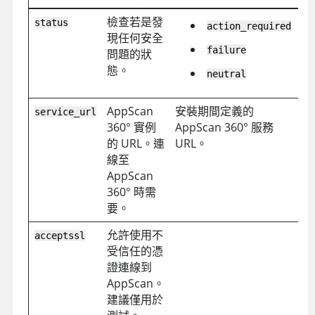
檢查若是發
status
n
action_required
現任何安全
failure
問題的狀
態。
neutral
AppScan
安裝期間定義的
A
service_url
360°
實例
AppScan 360°
服務
服
的 URL。連
URL。
(
c
線至
AppScan
360°
時需
要。
允許使用不
acceptssl
受信任的憑
證連線到
AppScan
。
建議僅用於