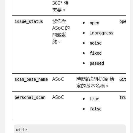
360°
時
需要。
發佈至
issue_status
open
open
ASoC
的
inprogress
問題狀
態。
noise
fixed
passed
ASoC
時間戳記附加到給
scan_base_name
GitHu
定的基本名稱。
ASoC
personal_scan
true
true
false
with:
