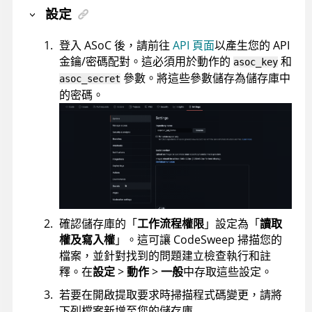
設定
登入
ASoC
後，請前往
API 頁面
以產生您的 API
金鑰/密碼配對。這必須用於動作的
和
asoc_key
參數。將這些參數儲存為儲存庫中
asoc_secret
的密碼。
確認儲存庫的「
工作流程權限
」設定為「
讀取
權及寫入權
」。這可讓 CodeSweep 掃描您的
檔案，並針對找到的問題建立檢查執行和註
釋。在
設定
>
動作
>
一般
中存取這些設定。
若要在開啟提取要求時掃描程式碼變更，請將
下列檔案新增至您的儲存庫