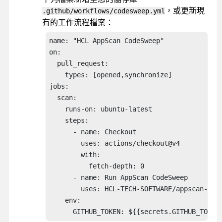
，或更新現
.github/workflows/codesweep.yml
有的工作流程檔案：
name: "HCL AppScan CodeSweep"

on:

  pull_request:

    types: [opened,synchronize]

jobs:

  scan:

    runs-on: ubuntu-latest

    steps:

      - name: Checkout

        uses: actions/checkout@v4

        with:

          fetch-depth: 0

      - name: Run AppScan CodeSweep

        uses: HCL-TECH-SOFTWARE/appscan-code
    env: 

      GITHUB_TOKEN: ${{secrets.GITHUB_TOKEN