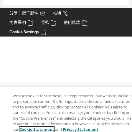
分享：電子郵件
推特
免責聲明
隱私
使用條款
Cookie Settings
We use cookies for the best user experience on our website, includi
to personalize content & offerings, to provide social media features
and to analyze traffic. By clicking “Accept All Cookies” you agree to
our use of cookies. You can also manage your cookies by clicking on
the "Cookie Preferences" and selecting the categories you would like
to accept. For more information on how we use cookies please visit
our
Cookie Statement
and
Privacy Statement