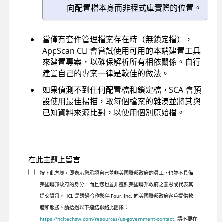
向配置檔本身而非程式庫實際的位置。
當僅有套件管理檔案存在時（無鎖定檔），
AppScan
CLI 會嘗試使用可用的本端建置工具
來建置專案，以確保解析所有相依關係。自行
建置自己的專案一律是較佳的做法。
如果偵測不到任何配置檔和鎖定檔，SCA 會預
設使用最佳掃描，取每個檔案的雜湊並將其與
已知資料來源比對，以使用個別原始檔。
在此主題上留言
按下此方塊，即表示您承認自己並非美國聯邦政府的員工，也並不具備
美國聯邦政府的身分，而且您也並非遵照美國聯邦政府之意思或代表其
提交資訊。HCL 是透過合作夥伴 Four, Inc. 向美國聯邦政府客戶提供軟
體和服務。請透過以下連結聯絡此團隊：
https://hcltechsw.com/resources/us-government-contact
. 請不要在