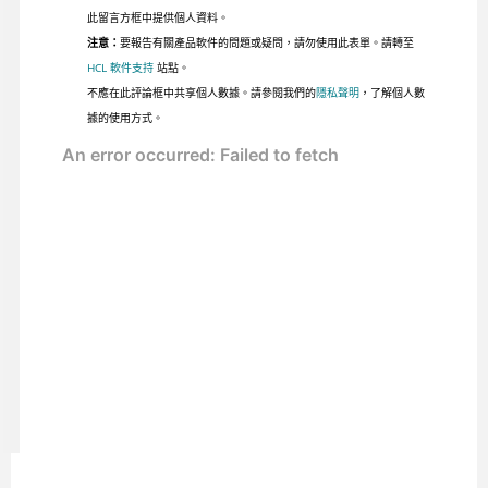
此留言方框中提供個人資料。
注意：
要報告有關產品軟件的問題或疑問，請勿使用此表單。請轉至
HCL 軟件支持
站點。
不應在此評論框中共享個人數據。請參閱我們的
隱私聲明
，了解個人數
據的使用方式。