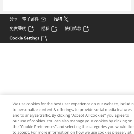
分享：電子郵件
推特
免責聲明
隱私
使用條款
Cookie Settings
We use cookies for the best user experience on our website, includi
to personalize content & offerings, to provide social media features
and to analyze traffic. By clicking “Accept All Cookies” you agree to
our use of cookies. You can also manage your cookies by clicking on
the "Cookie Preferences" and selecting the categories you would like
to accept. For more information on how we use cookies please visit