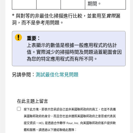
期間。
* 與對等的非最佳化掃描進行比較，並套用至
實際
漏
洞，而不是參考用問題。
重要：
上表顯示的數值是根據一般應用程式的估計
值。實際減少的掃描時間及問題涵蓋範圍會因
為您的特定應用程式而有所不同。
另請參閱：
測試最佳化常見問題
在此主題上留言
按下此方塊，即表示您承認自己並非美國聯邦政府的員工，也並不具備
美國聯邦政府的身分，而且您也並非遵照美國聯邦政府之意思或代表其
提交資訊。HCL 是透過合作夥伴 Four, Inc. 向美國聯邦政府客戶提供軟
體和服務。請透過以下連結聯絡此團隊：