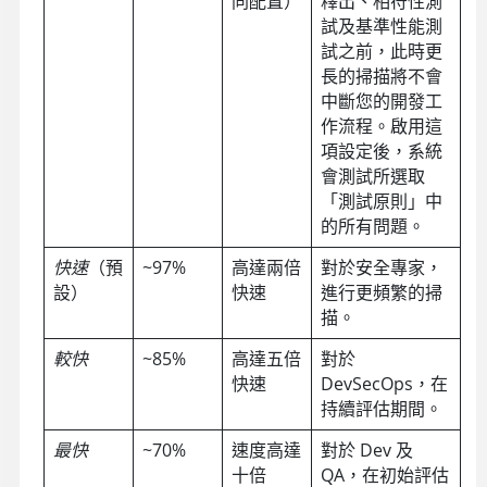
同配置）
釋出、相符性測
試及基準性能測
試之前，此時更
長的掃描將不會
中斷您的開發工
作流程。啟用這
項設定後，系統
會測試所選取
「測試原則」中
的所有問題。
快速
（預
~97%
高達兩倍
對於安全專家，
設）
快速
進行更頻繁的掃
描。
較快
~85%
高達五倍
對於
快速
DevSecOps，在
持續評估期間。
最快
~70%
速度高達
對於 Dev 及
十倍
QA，在初始評估