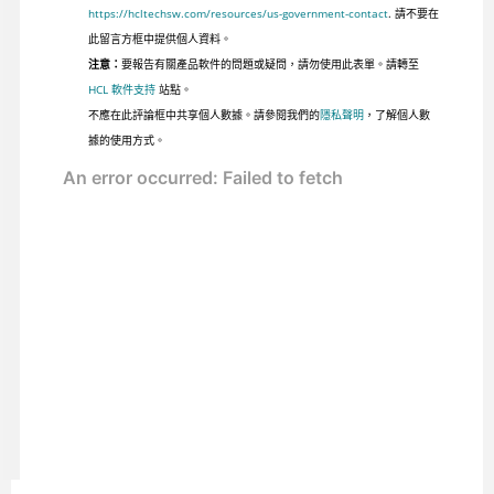
https://hcltechsw.com/resources/us-government-contact
. 請不要在
此留言方框中提供個人資料。
注意：
要報告有關產品軟件的問題或疑問，請勿使用此表單。請轉至
HCL 軟件支持
站點。
不應在此評論框中共享個人數據。請參閱我們的
隱私聲明
，了解個人數
據的使用方式。