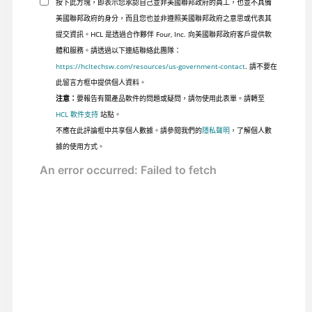
按下此方塊，即表示您承認自己並非美國聯邦政府的員工，也並不具備
美國聯邦政府的身分，而且您也並非遵照美國聯邦政府之意思或代表其
提交資訊。HCL 是透過合作夥伴 Four, Inc. 向美國聯邦政府客戶提供軟
體和服務。請透過以下連結聯絡此團隊：
https://hcltechsw.com/resources/us-government-contact
. 請不要在
此留言方框中提供個人資料。
注意：
要報告有關產品軟件的問題或疑問，請勿使用此表單。請轉至
HCL 軟件支持
站點。
不應在此評論框中共享個人數據。請參閱我們的
隱私聲明
，了解個人數
據的使用方式。