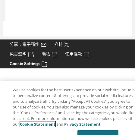
分享：電子郵件
推特
免責聲明
隱私
使用條款
Cookie Settings
We use cookies for the best user experience on our website, includi
to personalize content & offerings, to provide social media features
and to analyze traffic. By clicking “Accept All Cookies” you agree to
our use of cookies. You can also manage your cookies by clicking on
the "Cookie Preferences" and selecting the categories you would like
to accept. For more information on how we use cookies please visit
our
Cookie Statement
and
Privacy Statement