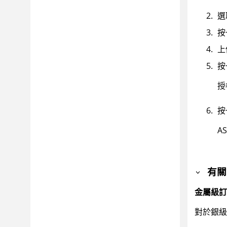
選
按
上
按
授
按
A
有關
金屬級訂
對於銀級