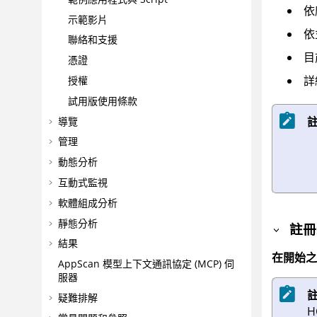
依
示範影片
依
聯絡和支援
目
憑證
詳
授權
試用版使用條款
導覽
管理
動態分析
互動式監視
軟體組成分析
靜態分析
註冊
結果
在開始之
AppScan
模型上下文通訊協定 (MCP) 伺
服器
疑難排解
H