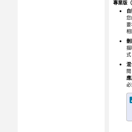
專業版（
自
您
要
相
刪
描
式
混
閱
應
必