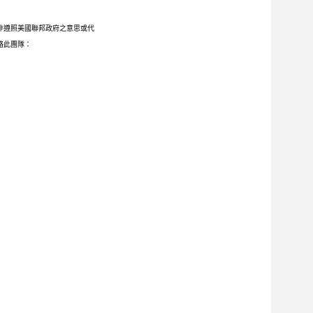
非遵照美國聯邦政府之意思或代
聯絡此團隊：