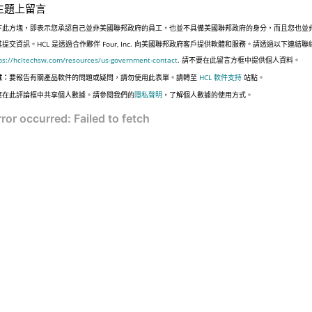
主題上留言
下此方塊，即表示您承認自己並非美國聯邦政府的員工，也並不具備美國聯邦政府的身分，而且您也並
其提交資訊。HCL 是透過合作夥伴 Four, Inc. 向美國聯邦政府客戶提供軟體和服務。請透過以下連結
ps://hcltechsw.com/resources/us-government-contact
. 請不要在此留言方框中提供個人資料。
意：
要報告有關產品軟件的問題或疑問，請勿使用此表單。請轉至
HCL 軟件支持
站點。
應在此評論框中共享個人數據。請參閱我們的
隱私聲明
，了解個人數據的使用方式。