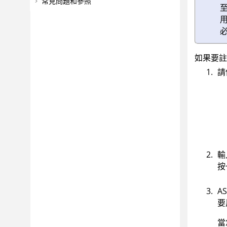
常見問題和參照
如果要註
請
輸
按
A
要
當