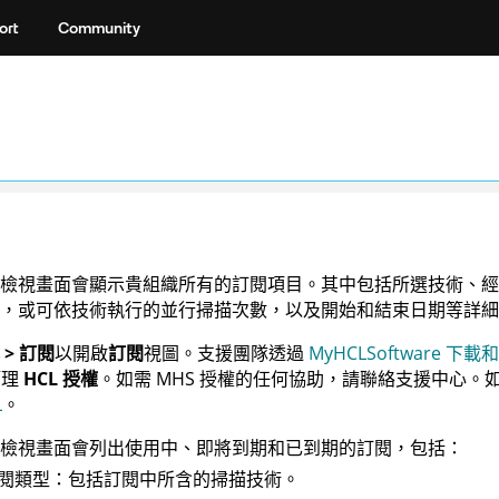
ort
Community
檢視畫面會顯示貴組織所有的
訂閱項目。其中包括所選技術、經
，或可依技術執行的並行掃描次數，以及開始和結束日期等詳細
 > 訂閱
以開啟
訂閱
視圖。支援團隊透過
MyHCLSoftware 
管理
HCL 授權
。如需 MHS 授權的任何協助，請聯絡支援中心。
L
。
檢視畫面會列出使用中、即將到期和已到期的
訂閱
，包括：
閱類型：包括訂閱中所含的掃描技術。