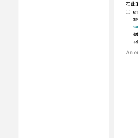
在此
按
表
htt
注
不