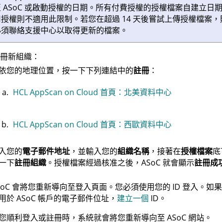
至 ASoC 或啟動授權的日期。所有付費授權的授權檔案自建立日
用授權則不適用此限制。若您在超過 14 天後嘗試上傳授權檔案
必須聯絡支援中心以取得更新的檔案。
冊新組織：
依您的地理位置，按一下下列連結中的
註冊
：
HCL AppScan on Cloud 首頁：北美資料中心
HCL AppScan on Cloud 首頁：西歐資料中心
入您的
電子郵件地址
，並輸入您的
組織名稱
，接著在
授權檔案
底
一下
註冊組織
。授權檔案經過核准之後，ASoC 就會顯示
註冊成
SoC
會將您重新導向至登入頁面。您必須使用您的 ID 登入。如果
用於
ASoC
帳戶的電子郵件位址，
建立一個
ID。
您順利登入或註冊時，系統就會將您重新導向至
ASoC
網站。