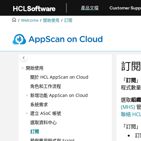
跳转到主要内容
產品文檔
Customer Supp
Welcome
開始使用
訂閱
訂閱
開始使用
關於
HCL AppScan on Cloud
「
訂閱
」
角色和工作流程
程式數量
新增功能
AppScan on Cloud
選取
組織
系統需求
(MHS)
建立
ASoC
帳號
聯絡 HC
選取資料中心
「訂閱」
訂閱
訂
範例應用程式與 Script