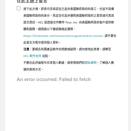
在此主題上留言
按下此方塊，即表示您承認自己並非美國聯邦政府的員工，也並不具備
美國聯邦政府的身分，而且您也並非遵照美國聯邦政府之意思或代表其
提交資訊。HCL 是透過合作夥伴 Four, Inc. 向美國聯邦政府客戶提供軟
體和服務。請透過以下連結聯絡此團隊：
https://hcltechsw.com/resources/us-government-contact
. 請不要在
此留言方框中提供個人資料。
注意：
要報告有關產品軟件的問題或疑問，請勿使用此表單。請轉至
HCL 軟件支持
站點。
不應在此評論框中共享個人數據。請參閱我們的
隱私聲明
，了解個人數
據的使用方式。