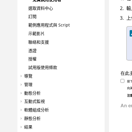
輸
選取資料中心
訂閱
上
範例應用程式與 Script
示範影片
聯絡和支援
憑證
授權
試用版使用條款
在此
導覽
按
管理
向
動態分析
注
互動式監視
軟體組成分析
靜態分析
結果