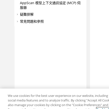
AppScan
模型上下文通訊協定 (MCP) 伺
服器
疑難排解
常見問題和參照
We use cookies for the best user experience on our website, including 
social media features and to analyze traffic. By clicking “Accept All Co
also manage your cookies by clicking on the "Cookie Preferences" and s