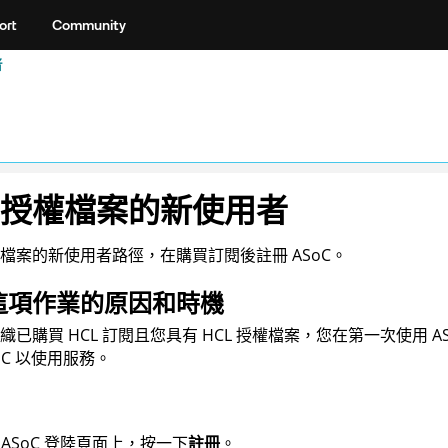
ort
Community
者
授權檔案的新使用者
權檔案的新使用者路徑，在購買訂閱後註冊
ASoC
。
這項作業的原因和時機
織已購買 HCL 訂閱且您具有 HCL 授權檔案，您在第一次使用
A
oC
以使用服務。
在
ASoC
登陸頁面上，按一下
註冊
。