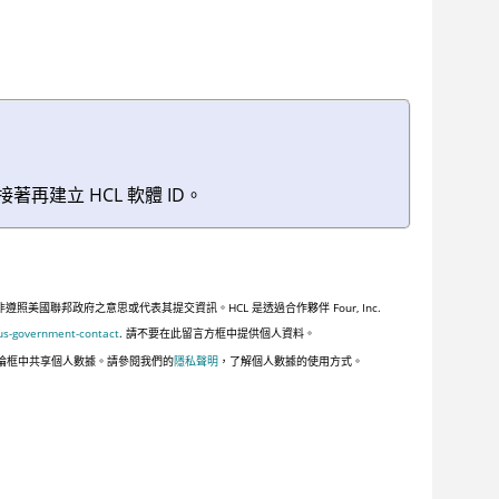
建立 HCL 軟體 ID。
聯邦政府之意思或代表其提交資訊。HCL 是透過合作夥伴 Four, Inc.
us-government-contact
. 請不要在此留言方框中提供個人資料。
論框中共享個人數據。請參閱我們的
隱私聲明
，了解個人數據的使用方式。