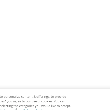
to personalize content & offerings, to provide
okies” you agree to our use of cookies. You can
electing the categories you would like to accept.