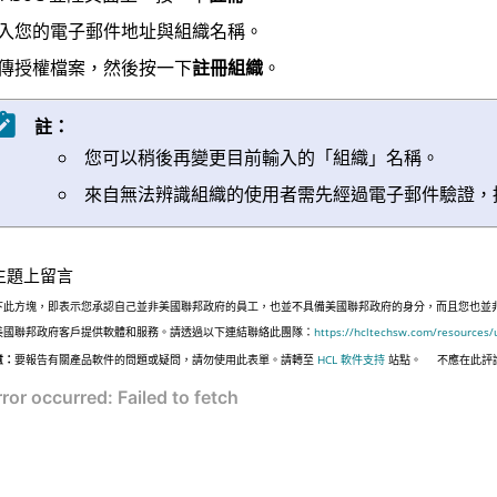
入您的電子郵件地址與組織名稱。
傳授權檔案，然後按一下
註冊組織
。
註：
您可以稍後再變更目前輸入的「組織」名稱。
來自無法辨識組織的使用者需先經過電子郵件驗證，接著再
主題上留言
下此方塊，即表示您承認自己並非美國聯邦政府的員工，也並不具備美國聯邦政府的身分，而且您也並非遵照美國
美國聯邦政府客戶提供軟體和服務。請透過以下連結聯絡此團隊：
https://hcltechsw.com/resources/
意：
要報告有關產品軟件的問題或疑問，請勿使用此表單。請轉至
HCL 軟件支持
站點。
不應在此評