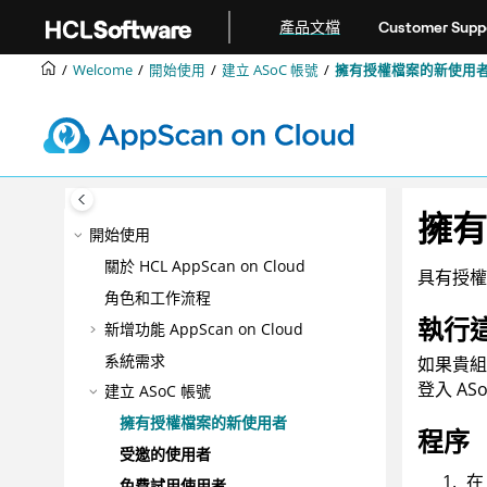
跳转到主要内容
產品文檔
Customer Supp
Welcome
開始使用
建立
ASoC
帳號
擁有授權檔案的新使用
擁有
開始使用
關於
HCL AppScan on Cloud
具有授
角色和工作流程
執行
新增功能
AppScan on Cloud
系統需求
如果貴組
登入
AS
建立
ASoC
帳號
擁有授權檔案的新使用者
程序
受邀的使用者
免費試用使用者