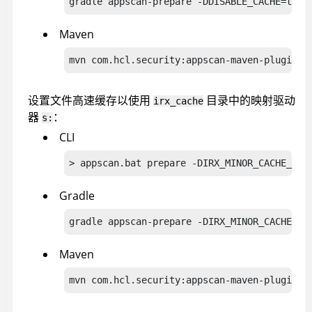
gradle appscan-prepare -DDISABLE_CACHE=true
Maven
mvn com.hcl.security:appscan-maven-plugin:p
设置文件高速缓存以使用
目录中的映射驱动
irx_cache
器
：
s:
CLI
> appscan.bat prepare -DIRX_MINOR_CACHE_HOM
Gradle
gradle appscan-prepare -DIRX_MINOR_CACHE_HO
Maven
mvn com.hcl.security:appscan-maven-plugin:p