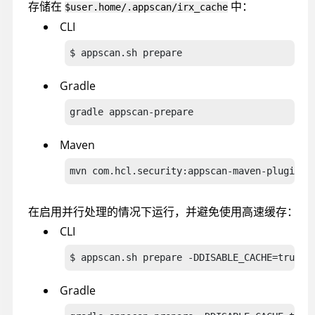
存储在
中：
$user.home/.appscan/irx_cache
CLI
$ appscan.sh prepare 
Gradle
gradle appscan-prepare
Maven
mvn com.hcl.security:appscan-maven-plugin:p
在启用并行处理的情况下运行，并避免使用高速缓存：
CLI
$ appscan.sh prepare -DDISABLE_CACHE=true
Gradle