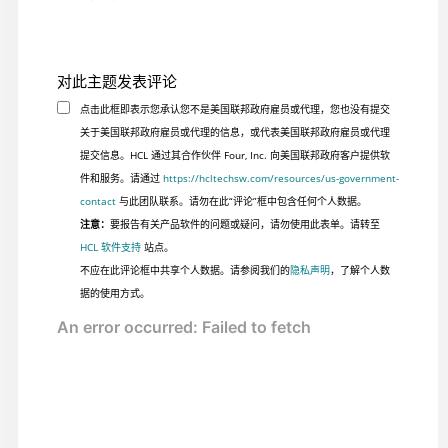
对此主题发表评论
点击此框即表示您承认您不是美国联邦政府雇员或代理，您也没有提交
关于美国联邦政府雇员或代理的信息，或代表美国联邦政府雇员或代理
提交信息。HCL 通过其合作伙伴 Four, Inc. 向美国联邦政府客户提供软
件和服务。请通过
https://hcltechsw.com/resources/us-government-
contact
与此团队联系。请勿在此“评论”框中包含任何个人数据。
注意：
要报告有关产品软件的问题或疑问，请勿使用此表单。请转至
HCL 软件支持
站点。
不应在此评论框中共享个人数据。请参阅我们的
隐私声明
，了解个人数
据的使用方式。