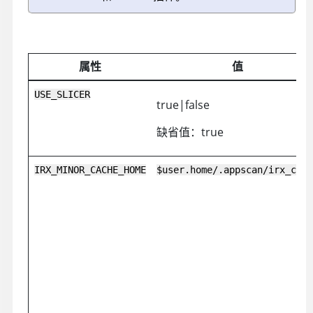
属性
值
USE_SLICER
true|false
缺省值：true
IRX_MINOR_CACHE_HOME
$user.home/.appscan/irx_cach