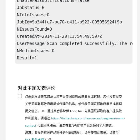
EnableMailNotifications=false

JobStatus=6

NInfoIssues=0

JobId=9b344fc7-bc70-e411-b922-005056924f9b

NIssuesFound=0

CreatedAt=2014-11-20T13:54:49.597Z

UserMessage=Scan completed successfully. The repor
NMediumIssues=0

Result=1
对此主题发表评论
点击此框即表示您承认您不是美国联邦政府雇员或代理，您也没有提交
关于美国联邦政府雇员或代理的信息，或代表美国联邦政府雇员或代理
提交信息。HCL 通过其合作伙伴 Four, Inc. 向美国联邦政府客户提供软
件和服务。请通过
https://hcltechsw.com/resources/us-government-
contact
与此团队联系。请勿在此“评论”框中包含任何个人数据。
注意：
要报告有关产品软件的问题或疑问，请勿使用此表单。请转至
HCL 软件支持
站点。