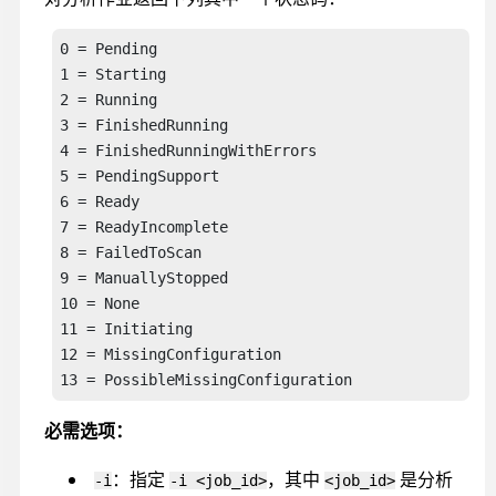
0 = Pending

1 = Starting

2 = Running

3 = FinishedRunning

4 = FinishedRunningWithErrors

5 = PendingSupport

6 = Ready

7 = ReadyIncomplete

8 = FailedToScan

9 = ManuallyStopped

10 = None

11 = Initiating

12 = MissingConfiguration

13 = PossibleMissingConfiguration
必需选项：
：指定
，其中
是分析
-i
-i <job_id>
<job_id>