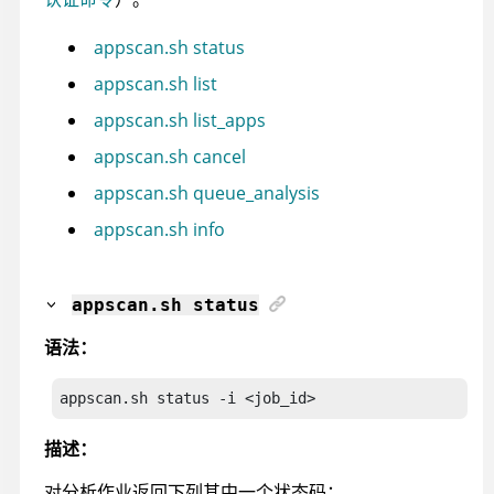
appscan.sh status
appscan.sh list
appscan.sh list_apps
appscan.sh cancel
appscan.sh queue_analysis
appscan.sh info
appscan
.sh status
语法：
appscan.sh status
 -i <job_id>
描述：
对分析作业返回下列其中一个状态码：