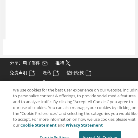
分享：电子邮件
推特
免责声明
隐私
使用条款
Cookie Settings
We use cookies for the best user experience on our website, includi
to personalize content & offerings, to provide social media features
and to analyze traffic. By clicking “Accept All Cookies” you agree to
our use of cookies. You can also manage your cookies by clicking on
the "Cookie Preferences" and selecting the categories you would like
to accept. For more information on how we use cookies please visit
our
Cookie Statement
and
Privacy Statement
Cookie Settings
Accept All Cookies