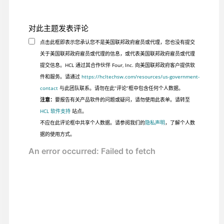
对此主题发表评论
点击此框即表示您承认您不是美国联邦政府雇员或代理，您也没有提交
关于美国联邦政府雇员或代理的信息，或代表美国联邦政府雇员或代理
提交信息。HCL 通过其合作伙伴 Four, Inc. 向美国联邦政府客户提供软
件和服务。请通过
https://hcltechsw.com/resources/us-government-
contact
与此团队联系。请勿在此“评论”框中包含任何个人数据。
注意：
要报告有关产品软件的问题或疑问，请勿使用此表单。请转至
HCL 软件支持
站点。
不应在此评论框中共享个人数据。请参阅我们的
隐私声明
，了解个人数
据的使用方式。