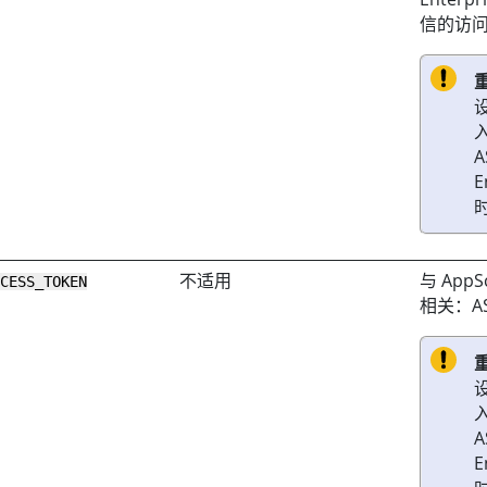
信的访
A
E
不适用
与
AppSc
CCESS_TOKEN
相关：AS
A
E