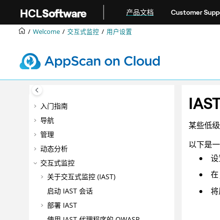
跳转到主要内容
产品文档
Customer Supp
Welcome
交互式监控
用户设置
IAS
入门指南
导航
某些低级
管理
以下是一
动态分析
设
交互式监控
在
关于交互式监控 (IAST)
将
启动 IAST 会话
部署 IAST
使用 IAST 代理程序的 OWASP