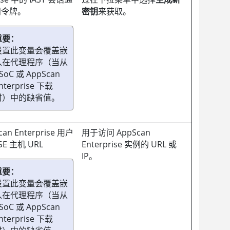
问令牌。
密钥
来获取。
重要：
设置此变量会覆盖嵌
入在代理程序（当从
SoC
或
AppScan
nterprise
下载
时）中的缺省值。
an Enterprise
用户
用于访问
AppScan
E 主机 URL
Enterprise
实例的 URL 或
IP。
重要：
设置此变量会覆盖嵌
入在代理程序（当从
SoC
或
AppScan
nterprise
下载