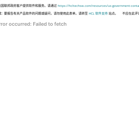
美国联邦政府客户提供软件和服务。请通过
https://hcltechsw.com/resources/us-government-conta
意：
要报告有关产品软件的问题或疑问，请勿使用此表单。请转至
HCL 软件支持
站点。
不应在此评