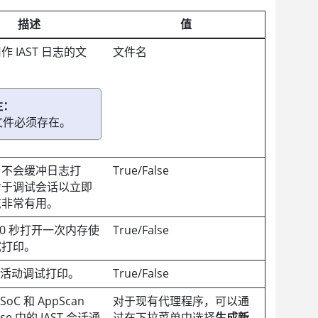
描述
值
 IAST 日志的文
文件名
注：
文件必须存在。
，不会缓冲日志打
True/False
对于调试会话以立即
志非常有用。
10 秒打开一次内存使
True/False
试打印。
C 活动调试打印。
True/False
SoC
和
AppScan
对于现有代理程序，可以通
ise
中的 IAST 会话通
过在下拉菜单中选择
生成新