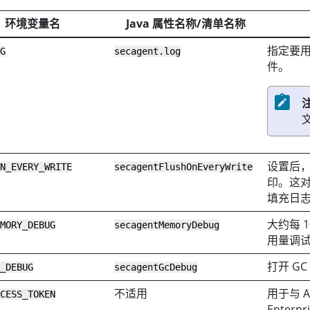
环境变量名
Java 属性名称/清单名称
指定要用作
OG
secagent.log
件。
设置后
ON_EVERY_WRITE
secagentFlushOnEveryWrite
印。这
填充日
大约每 
EMORY_DEBUG
secagentMemoryDebug
用量调
打开 G
C_DEBUG
secagentGcDebug
不适用
用于与
A
CCESS_TOKEN
Enterpr