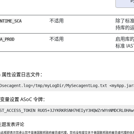
不适用
除了标准
UNTIME_SCA
持库的
不适用
启用库
CA_PROD
标准 IA
va 属性设置日志文件：
Dsecagent.log=/tmp/myLogDir/MySecagentLog.txt <myApp.jar
境变量设置
ASoC
令牌：
ST_ACCESS_TOKEN RUO5+3JYKRKRSNH7HEIyY3HQWZrWYnNMDCRL0HAw
主题发表评论
击此框即表示您承认您不是美国联邦政府雇员或代理，您也没有提交关于美国联邦政府雇员或代理的信息，或代表