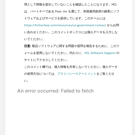
理として情報を提出していないことを確認したことになります。HCL
は、パートナーである Four, Inc を通じて、米国連邦政府の顧客にソフ
トウェアおよびサービスを提供しています。このチームには
https://hcltechsw.com/resources/us-government-contact
からお問
い合わせください。このコメントボックスには個人データを入力しな
いでください。
注意:
製品ソフトウェアに関する問題や質問を報告するために、このフ
ォームを使用しないでください。代わりに、
HCL Software Support
の
サイトにアクセスしてください。
このコメント欄では、個人情報を共有しないでください。個人データ
の使用方法については、
プライバシーステートメント
をご覧くださ
い。