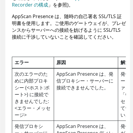
Recorder の構成
」を参照)。
AppScan Presence
は、随時の自己署名 SSL/TLS 証
明書を使用します。ご使用のゲートウェイが、プレゼ
ンスからサーバーへの接続を妨げるように SSL/TLS
接続に干渉していないことを確認してください。
エラー
原因
解決
次のエラーのた
AppScan Presence
は、発
発信
めに内部プロキ
信プロキシー・サーバーに
ートが、
シー (<ホスト:ポ
接続できませんでした。
ァイ
ート>) に接続で
「Out
きませんでした:
セク
<エラー・メッセ
てい
ージ>
い。
発信プロキシ
AppScan Presence
は、
発信