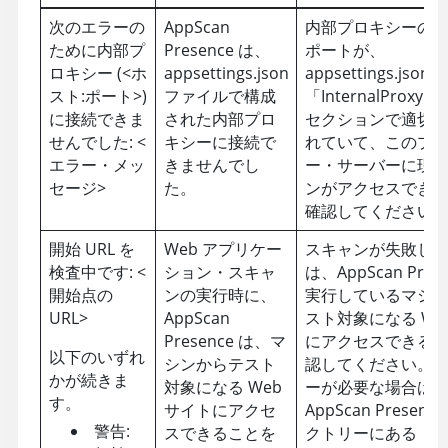
次のエラーの
AppScan
内部プロキシーの
ために内部プ
Presence
は、
ポートが、
ロキシー (<ホ
appsettings.json
appsettings.json 
スト:ポート>)
ファイルで構成
「InternalProxyEn
に接続できま
された内部プロ
セクションで適切
せんでした: <
キシーに接続で
れていて、このプ
エラー・メッ
きませんでし
ー・サーバーに現
セージ>
た。
ンがアクセスでき
確認してください
開始 URL を
Web アプリケー
スキャンが失敗し
検査中です: <
ション・スキャ
は、
AppScan Pres
開始点の
ンの実行時に、
実行しているマシ
URL>
AppScan
スト対象になる We
Presence
は、マ
にアクセスできる
以下のいずれ
シンからテスト
認してください。
かが続きま
対象になる Web
ーが必要な場合は
す。
サイトにアクセ
AppScan Presence
警告:
スできることを
クトリーにある