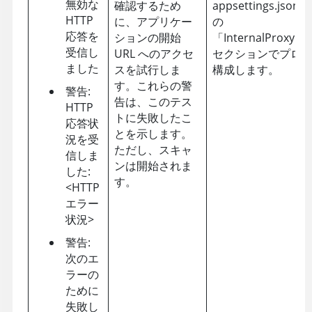
無効な
確認するため
appsettings.jso
HTTP
に、アプリケー
の
応答を
ションの開始
「InternalProxyEn
受信し
URL へのアクセ
セクションでプロ
ました
スを試行しま
構成します。
す。これらの警
警告:
告は、このテス
HTTP
トに失敗したこ
応答状
とを示します。
況を受
ただし、スキャ
信しま
ンは開始されま
した:
す。
<HTTP
エラー
状況>
警告:
次のエ
ラーの
ために
失敗し