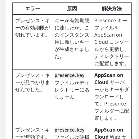
エラー
原因
解決方法
プレゼンス・キ
キーが有効期限
Presence キー
ーの有効期限が
に達したか、こ
ファイルを
切れています。
のインスタンス
AppScan on
用に新しいキー
Cloud
コンソー
が生成されまし
ルから更新し、
た。
ディレクトリー
に配置します。
プレゼンス・キ
AppScan on
presence.key
ーが見つかりま
Cloud
サーバ
ファイルがディ
せんでした。
ーからキーをダ
レクトリーにあ
ウンロードし
りません。
て、Presence
フォルダーに配
置します。
プレゼンス・キ
AppScan on
presence.key
ーが無効です。
Cloud
Web サ
ファイルは破損