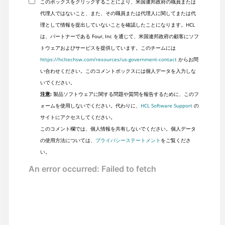
このボックスをクリックすることにより、米国連邦政府の職員または
代理人ではないこと、また、その職員または代理人に関してまたは代
理として情報を提出していないことを確認したことになります。HCL
は、パートナーである Four, Inc を通じて、米国連邦政府の顧客にソフ
トウェアおよびサービスを提供しています。このチームには
https://hcltechsw.com/resources/us-government-contact
からお問
い合わせください。このコメントボックスには個人データを入力しな
いでください。
注意:
製品ソフトウェアに関する問題や質問を報告するために、このフ
ォームを使用しないでください。代わりに、
HCL Software Support
の
サイトにアクセスしてください。
このコメント欄では、個人情報を共有しないでください。個人データ
の使用方法については、
プライバシーステートメント
をご覧くださ
い。