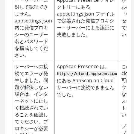
ー・サーバーに
AppScan Presence
ディレ
が、ap
対して認証でき
クトリーにある
ルの
ません。
appsettings.json ファイル
「Out
appsettings.json
で定義された発信プロキシ
セク
内に発信プロキ
ー・サーバーによる認証に
てい
シーのユーザー
失敗しました。
い。
名とパスワード
を構成してくだ
さい。
サーバーへの接
AppScan Presence
は、
この
続でエラーが発
clou
https://
cloud.appscan.com
生しました。問
可能
にある
AppScan on Cloud
題が解決しない
ウォ
サーバーに接続できません
場合は、インタ
ない
でした。
ーネットに正し
ォール
く接続されてい
トラ
ることを確認し
いこ
てください。プ
プロ
ロキシーが必要
プロ