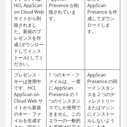
HCL AppScan
Presence が削
AppScan
on Cloud
Web
除されていま
Presence を作
サイトから削
す。
成してダウン
除されまし
ロードしま
た。新規のプ
す。
レゼンスを作
成 (ダウンロー
ドしてインス
トール) してく
ださい。
プレゼンス・
1 つのキー・フ
AppScan
キーは使用中
ァイルは、一度
Presence の同
です。
HCL
に
AppScan
一インスタン
AppScan on
Presence の 1
スを 2 つのデ
Cloud
Web サ
つのインスタン
ィレクトリー
イトから新規
スでしか使用で
またはマシン
のキー・ファ
きません。この
にインストー
イルを生成す
エラーの一般的
ルしないよう
るか、現在こ
な原因は以下の
にします。