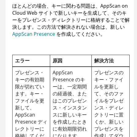
ほとんどの場合、キーに関わる問題は、
AppScan on
Cloud
Web サイトで新しいキーを生成して、そのキ
ーをプレゼンス・ディレクトリーに格納することで解
決します。この方法で解決されない場合は、新しい
AppScan Presence
を作成してください。
エラー
原因
解決方法
プレゼンス・
AppScan
プレゼンスの
キーの有効期
Presence
のキ
キー・ファイ
限が切れてい
ーは、一定期間
ルを更新し
ます。キー・
の経過後、また
て、そのファ
ファイルを更
はこのプレゼン
イルをプレゼ
新して、
ス・インスタン
ンス・ディレ
AppScan
スに新しいキー
クトリーに置
Presence
ディ
を作成したとき
くか、新しい
レクトリーに
に有効期限切れ
プレゼンスを
格納してくだ
になります。
作成してダウ