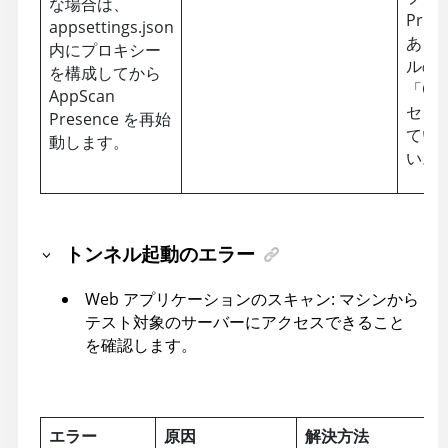
な場合は、
Pres
appsettings.json
ある a
内にプロキシー
ルの
を構成してから
「Out
AppScan
セク
Presence
を再始
てい
動します。
い。
トンネル起動のエラー
Web アプリケーションのスキャン: マシンから
テスト対象のサーバーにアクセスできること
を確認します。
エラー
原因
解決方法