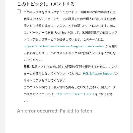
このトピックにコメントする
このボックスをクリックすることにより、米国連邦政府の職員または
代理人ではないこと、また、その職員または代理人に関してまたは代
理として情報を提出していないことを確認したことになります。HCL
は、パートナーである Four, Inc を通じて、米国連邦政府の顧客にソフ
トウェアおよびサービスを提供しています。このチームには
https://hcltechsw.com/resources/us-government-contact
からお問
い合わせください。このコメントボックスには個人データを入力しな
いでください。
注意:
製品ソフトウェアに関する問題や質問を報告するために、このフ
ォームを使用しないでください。代わりに、
HCL Software Support
の
サイトにアクセスしてください。
このコメント欄では、個人情報を共有しないでください。個人データ
の使用方法については、
プライバシーステートメント
をご覧くださ
い。