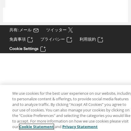
共有: メール
ツイッター
免責事項
プライバシー
利用規約
Cookie Settings
We use cookies for the best user experience on our website, includi
to personalize content & offerings, to provide social media features
and to analyze traffic. By clicking “Accept All Cookies” you agree to
our use of cookies. You can also manage your cookies by clicking on
the "Cookie Preferences" and selecting the categories you would like
to accept. For more information on how we use cookies please visit
our
Cookie Statement
and
Privacy Statement