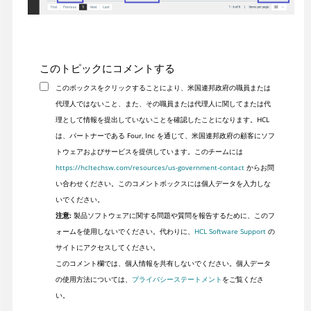
このトピックにコメントする
このボックスをクリックすることにより、米国連邦政府の職員または
代理人ではないこと、また、その職員または代理人に関してまたは代
理として情報を提出していないことを確認したことになります。HCL
は、パートナーである Four, Inc を通じて、米国連邦政府の顧客にソフ
トウェアおよびサービスを提供しています。このチームには
https://hcltechsw.com/resources/us-government-contact
からお問
い合わせください。このコメントボックスには個人データを入力しな
いでください。
注意:
製品ソフトウェアに関する問題や質問を報告するために、このフ
ォームを使用しないでください。代わりに、
HCL Software Support
の
サイトにアクセスしてください。
このコメント欄では、個人情報を共有しないでください。個人データ
の使用方法については、
プライバシーステートメント
をご覧くださ
い。