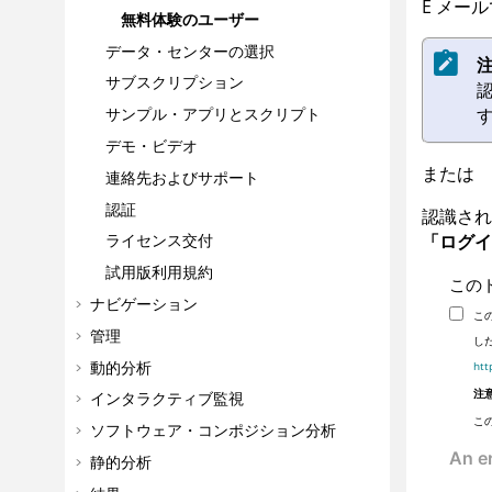
E メー
無料体験のユーザー
データ・センターの選択
注
サブスクリプション
サンプル・アプリとスクリプト
デモ・ビデオ
または
連絡先およびサポート
認証
認識さ
「ログイ
ライセンス交付
試用版利用規約
この
ナビゲーション
こ
管理
し
動的分析
htt
注意
インタラクティブ監視
こ
ソフトウェア・コンポジション分析
静的分析