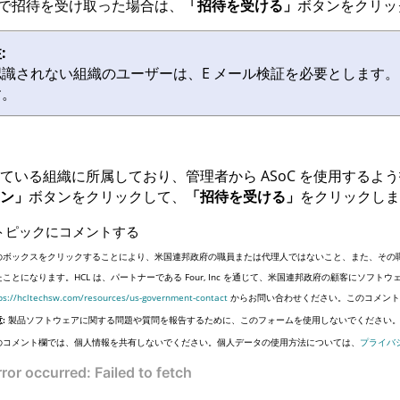
ルで招待を受け取った場合は、
「招待を受ける」
ボタンをクリッ
:
認識されない組織のユーザーは、E メール検証を必要とします。その
す。
れている組織に所属しており、管理者から
ASoC
を使用するよう
ン」
ボタンをクリックして、
「招待を受ける」
をクリックしま
トピックにコメントする
のボックスをクリックすることにより、米国連邦政府の職員または代理人ではないこと、また、その
たことになります。HCL は、パートナーである Four, Inc を通じて、米国連邦政府の顧客にソ
ps://hcltechsw.com/resources/us-government-contact
からお問い合わせください。このコメント
:
製品ソフトウェアに関する問題や質問を報告するために、このフォームを使用しないでください
のコメント欄では、個人情報を共有しないでください。個人データの使用方法については、
プライバ