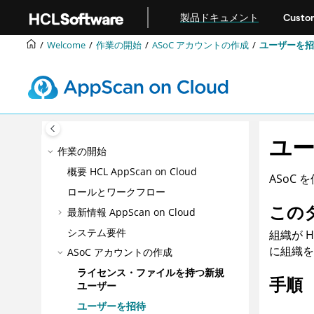
メインコンテンツにジャンプ
製品ドキュメント
Custom
Welcome
作業の開始
ASoC
アカウントの作成
ユーザーを招
ユ
作業の開始
概要
HCL AppScan on Cloud
ASoC
を
ロールとワークフロー
この
最新情報
AppScan on Cloud
システム要件
組織が 
に組織を
ASoC
アカウントの作成
ライセンス・ファイルを持つ新規
手順
ユーザー
ユーザーを招待