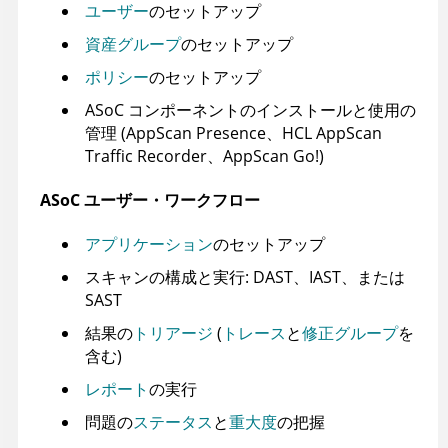
ユーザー
のセットアップ
資産グループ
のセットアップ
ポリシー
のセットアップ
ASoC
コンポーネントのインストールと使用の
管理 (
AppScan Presence
、
HCL AppScan
Traffic Recorder
、
AppScan Go!
)
ASoC
ユーザー・ワークフロー
アプリケーション
のセットアップ
スキャンの構成と実行: DAST、IAST、または
SAST
結果の
トリアージ
(
トレース
と
修正グループ
を
含む)
レポート
の実行
問題の
ステータス
と
重大度
の把握