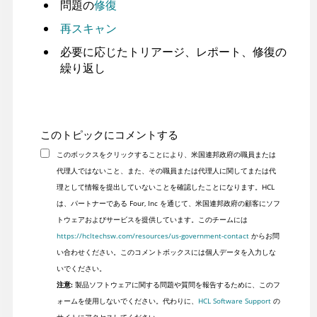
問題の
修復
再スキャン
必要に応じたトリアージ、レポート、修復の
繰り返し
このトピックにコメントする
このボックスをクリックすることにより、米国連邦政府の職員または
代理人ではないこと、また、その職員または代理人に関してまたは代
理として情報を提出していないことを確認したことになります。HCL
は、パートナーである Four, Inc を通じて、米国連邦政府の顧客にソフ
トウェアおよびサービスを提供しています。このチームには
https://hcltechsw.com/resources/us-government-contact
からお問
い合わせください。このコメントボックスには個人データを入力しな
いでください。
注意:
製品ソフトウェアに関する問題や質問を報告するために、このフ
ォームを使用しないでください。代わりに、
HCL Software Support
の
サイトにアクセスしてください。