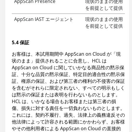
AppScan Presence
現状のままの使用
を前提として提供
AppScan IAST エージェント
現状のままの使用
を前提として提供
5.4 保証
お客様は、本試用期間中 AppScan on Cloud が「現
状のまま」提供されることに合意し、HCL は
AppScan on Cloud に関していかなる商品性の黙示保
証、十分な品質の黙示保証、特定目的適合性の黙示保
証、権原の保証、および第三者の権利の不侵害の保証
を含むがそれらに限定されない、すべての明示もしく
は黙示の保証または表明を行わないものとします。
HCL は、いかなる場合もお客様または第三者の損
傷、損失に対する責任を一切負わないものとします。
これには、契約不履行、過失、法律上の義務違反その
他法律によって許容される範囲にかかわらず、お客様
やその他利用者による AppScan on Cloud の直接的