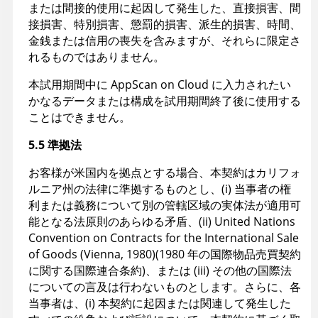
または間接的使用に起因して発生した、直接損害、間
接損害、特別損害、懲罰的損害、派生的損害、時間、
金銭または信用の喪失を含みますが、それらに限定さ
れるものではありません。
本試用期間中に AppScan on Cloud に入力されたい
かなるデータまたは構成を試用期間終了後に使用する
ことはできません。
5.5 準拠法
お客様が米国内を拠点とする場合、本契約はカリフォ
ルニア州の法律に準拠するものとし、(i) 当事者の権
利または義務について別の管轄区域の実体法が適用可
能となる法原則のあらゆる矛盾、(ii) United Nations
Convention on Contracts for the International Sale
of Goods (Vienna, 1980)(1980 年の国際物品売買契約
に関する国際連合条約)、または (iii) その他の国際法
についての言及は行わないものとします。さらに、各
当事者は、(i) 本契約に起因または関連して発生した