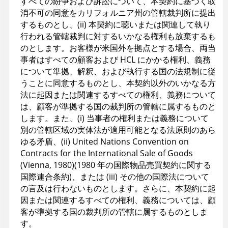
すべての紛争および訴訟について、本契約に基づく取
消不可の同意をカリフォルニア州の管轄裁判所に提出
するものとし、(ii) 本契約に聴いまたは関連して執り
行われる管轄裁判に対するいかなる権利も放棄するも
のとします。お客様が米国外を拠点とする場合、両当
事者はすべての顧客および HCL にかかる権利、義務
について準拠、解釈、および執行する国の法規制に従
うことに同意するものとし、本契約以外のいかなる方
法に起因または関連するすべての権利、義務について
は、顧客が準拠する国の裁判所の管轄に属するものと
します。また、(i) 当事者の権利または義務について
別の管轄区域の実体法が適用可能となる法原則のあら
ゆる矛盾、(ii) United Nations Convention on
Contracts for the International Sale of Goods
(Vienna, 1980)(1980 年の国際物品売買契約に関する
国際連合条約)、または (iii) その他の国際法について
の言及は行わないものとします。さらに、本契約に起
因または関連するすべての権利、義務については、顧
客が準拠する国の裁判所の管轄に属するものとしま
す。