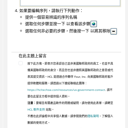
如果要編輯序列，請執行下列動作：
提供一個容易辨識的序列名稱
選取任何步驟並按一下 以查看該步驟
選取任何非必要的步驟，然後按一下 以將其移除
在此主題上留言
按下此方塊，即表示您承認自己並非美國聯邦政府的員工，也並不具
備美國聯邦政府的身分，而且您也並非遵照美國聯邦政府之意思或代
表其提交資訊。HCL 是透過合作夥伴 Four, Inc. 向美國聯邦政府客戶
提供軟體和服務。請透過以下連結聯絡此團隊：
https://hcltechsw.com/resources/us-government-contact
. 請不
要在此留言方框中提供個人資料。
注意：
要報告有關產品軟件的問題或疑問，請勿使用此表單。請轉至
HCL 軟件支持
站點。
不應在此評論框中共享個人數據。請參閱我們的
隱私聲明
，了解個人
數據的使用方式。