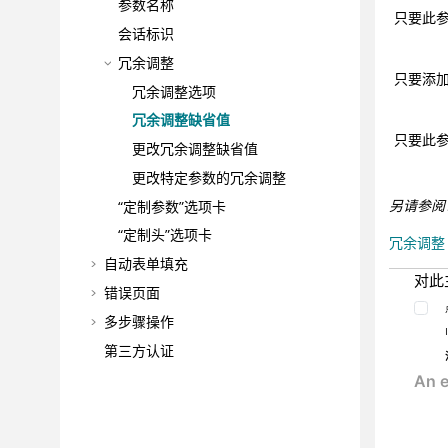
参数名称
只要此参
会话标识
冗余调整
只要添加
冗余调整选项
冗余调整缺省值
只要此参
更改冗余调整缺省值
更改特定参数的冗余调整
另请参阅
“定制参数”选项卡
“定制头”选项卡
冗余调整
自动表单填充
对此
错误页面
多步骤操作
第三方认证
测试优化
测试选项
高级配置