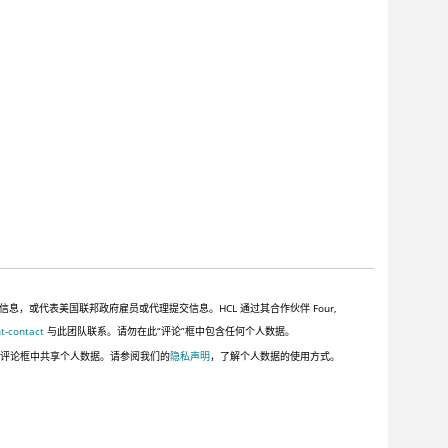
或代表美国联邦政府雇员或代理提交信息。HCL 通过其合作伙伴 Four,
t-contact
与此团队联系。请勿在此“评论”框中包含任何个人数据。
此评论框中共享个人数据。请参阅我们的
隐私声明
，了解个人数据的使用方式。