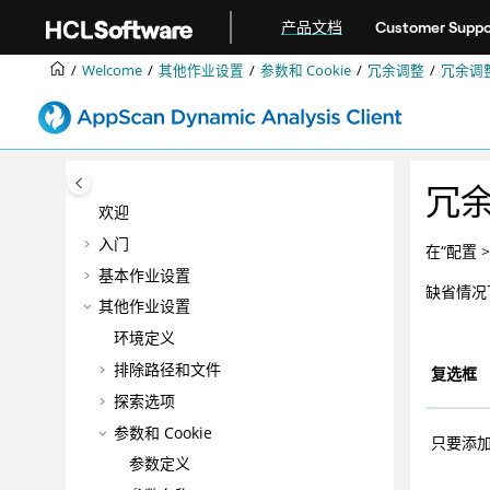
跳转到主要内容
产品文档
Customer Suppo
Welcome
其他作业设置
参数和 Cookie
冗余调整
冗余调
冗
欢迎
入门
在“配置 
基本作业设置
缺省情况
其他作业设置
环境定义
排除路径和文件
复选框
探索选项
参数和 Cookie
只要添加
参数定义