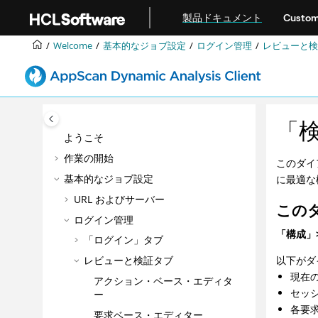
メインコンテンツにジャンプ
製品ドキュメント
Custom
Welcome
基本的なジョブ設定
ログイン管理
レビューと検
「
ようこそ
作業の開始
このダイ
基本的なジョブ設定
に最適な
URL およびサーバー
この
ログイン管理
「構成」
「ログイン」タブ
以下がダ
レビューと検証タブ
現在
アクション・ベース・エディタ
セッ
ー
各要
要求ベース・エディター