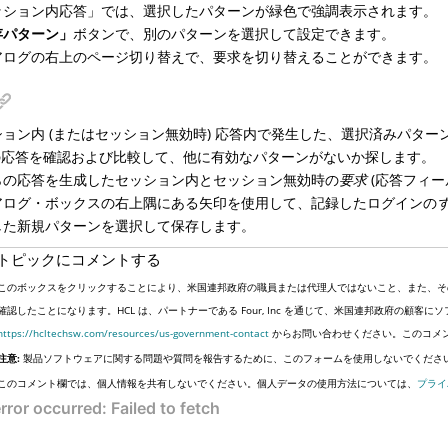
ッション内応答」では、選択したパターンが緑色で強調表示されます。
存パターン」
ボタンで、別のパターンを選択して設定できます。
アログの右上のページ切り替えで、要求を切り替えることができます。
ション内 (またはセッション無効時) 応答内で発生した、選択済みパター
つの応答を確認および比較して、他に有効なパターンがないか探します。
らの応答を生成したセッション内とセッション無効時の
要求
(応答フィー
アログ・ボックスの右上隅にある矢印を使用して、記録したログインの
した新規パターンを選択して保存します。
トピックにコメントする
このボックスをクリックすることにより、米国連邦政府の職員または代理人ではないこと、また、そ
確認したことになります。HCL は、パートナーである Four, Inc を通じて、米国連邦政府の顧
https://hcltechsw.com/resources/us-government-contact
からお問い合わせください。このコメ
注意:
製品ソフトウェアに関する問題や質問を報告するために、このフォームを使用しないでくださ
このコメント欄では、個人情報を共有しないでください。個人データの使用方法については、
プライ