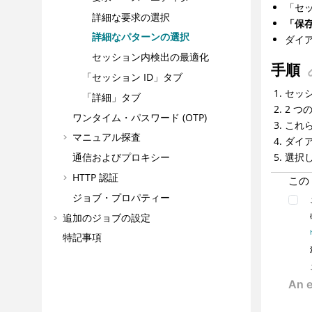
「セ
詳細な要求の選択
「保
詳細なパターンの選択
ダイ
セッション内検出の最適化
手順
「セッション ID」タブ
セッ
「詳細」タブ
2 
ワンタイム・パスワード (OTP)
これ
マニュアル探査
ダイ
選択
通信およびプロキシー
HTTP 認証
この
ジョブ・プロパティー
追加のジョブの設定
特記事項