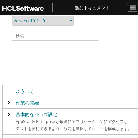
メインコンテンツにジャンプ
製品ドキュメント
ようこそ
作業の開始
基本的なジョブ設定
AppScan® Enterprise が最適にアプリケーションにアクセスし、
テストを実行できるよう、設定を選択してジョブを構成します。