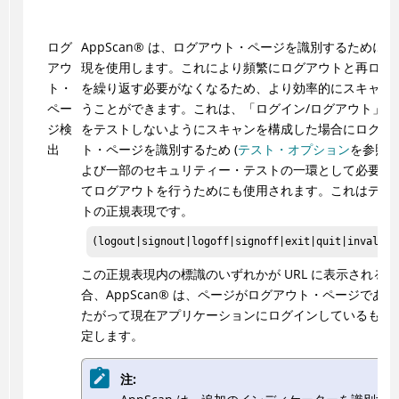
ログ
AppScan
®
は、ログアウト・ページを識別するために正
アウ
現を使用します。これにより頻繁にログアウトと再ログ
ト・
を繰り返す必要がなくなるため、より効率的にスキャン
ペー
うことができます。これは、「ログイン/ログアウト」ペ
ジ検
をテストしないようにスキャンを構成した場合にログア
出
ト・ページを識別するため (
テスト・オプション
を参照)
よび一部のセキュリティー・テストの一環として必要に
てログアウトを行うためにも使用されます。これはデフ
トの正規表現です。
(logout|signout|logoff|signoff|exit|quit|invalida
この正規表現内の標識のいずれかが URL に表示される場
合、
AppScan
®
は、ページがログアウト・ページであり
たがって現在アプリケーションにログインしているもの
定します。
注: