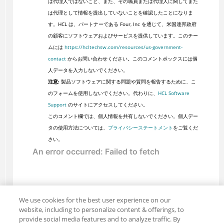
は代理人ではないこと、また、その職員または代理人に関してまた
は代理として情報を提出していないことを確認したことになりま
す。HCL は、パートナーである Four, Inc を通じて、米国連邦政府
の顧客にソフトウェアおよびサービスを提供しています。このチー
ムには
https://hcltechsw.com/resources/us-government-
contact
からお問い合わせください。このコメントボックスには個
人データを入力しないでください。
注意:
製品ソフトウェアに関する問題や質問を報告するために、こ
のフォームを使用しないでください。代わりに、
HCL Software
Support
のサイトにアクセスしてください。
このコメント欄では、個人情報を共有しないでください。個人デー
タの使用方法については、
プライバシーステートメント
をご覧くだ
さい。
We use cookies for the best user experience on our
website, including to personalize content & offerings, to
provide social media features and to analyze traffic. By