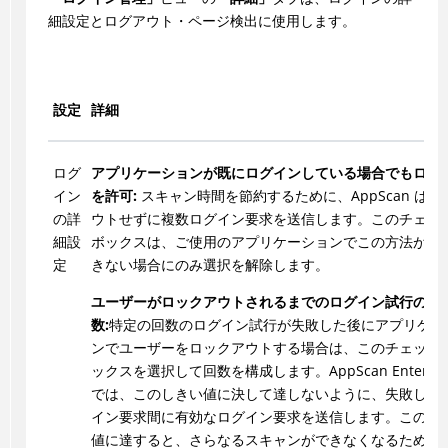
細設定とログアウト・ページ検出に使用します。
設定
詳細
ログ
アプリケーションが既にログインしている場合でもログ
イン
を許可:
スキャン時間を節約するために、AppScan はロ
の詳
ウトせずに複数ログイン要求を送信します。このチェッ
細設
ボックスは、ご使用のアプリケーションでこの方法が使
定
きない場合にのみ選択を解除します。
ユーザーがロックアウトされるまでのログイン試行の失
数:
特定の回数のログイン試行が失敗した後にアプリケー
ンでユーザーをロックアウトする場合は、このチェック
ックスを選択して回数を構成します。AppScan Enterpri
では、このしきい値に決して達しないように、失敗した
イン要求間に有効なログイン要求を送信します。このし
値に達すると、さらなるスキャンができなくなるためで