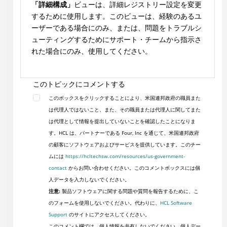
「詳細構成」
ビューは、詳細レジストリー設定を変更
するために使用します。このビューは、経験のあるユ
ーザーである場合にのみ、または、問題をトラブルシ
ューティングするためにサポート・チームから指示さ
れた場合にのみ、使用してください。
このトピックにコメントする
このボックスをクリックすることにより、米国連邦政府の職員また
は代理人ではないこと、また、その職員または代理人に関してまた
は代理として情報を提出していないことを確認したことになりま
す。HCL は、パートナーである Four, Inc を通じて、米国連邦政府
の顧客にソフトウェアおよびサービスを提供しています。このチー
ムには
https://hcltechsw.com/resources/us-government-
contact
からお問い合わせください。このコメントボックスには個
人データを入力しないでください。
注意:
製品ソフトウェアに関する問題や質問を報告するために、こ
のフォームを使用しないでください。代わりに、
HCL Software
Support
のサイトにアクセスしてください。
このコメント欄では、個人情報を共有しないでください。個人デー