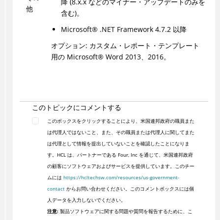
降 (8.x.x などのマイナー・アップデートのみを
他
含む)。
Microsoft
®
.NET Framework 4.7.2 以降
オプション: カスタム・レポート・テンプレート
用の
Microsoft
®
Word 2013、2016。
このトピックにコメントする
このボックスをクリックすることにより、米国連邦政府の職員また
は代理人ではないこと、また、その職員または代理人に関してまた
は代理として情報を提出していないことを確認したことになりま
す。HCL は、パートナーである Four, Inc を通じて、米国連邦政府
の顧客にソフトウェアおよびサービスを提供しています。このチー
ムには
https://hcltechsw.com/resources/us-government-
contact
からお問い合わせください。このコメントボックスには個
人データを入力しないでください。
注意:
製品ソフトウェアに関する問題や質問を報告するために、こ