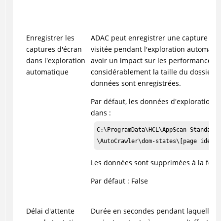
Enregistrer les
ADAC
peut enregistrer une capture d'
captures d'écran
visitée pendant l'exploration automatiq
dans l'exploration
avoir un impact sur les performances 
automatique
considérablement la taille du dossier t
données sont enregistrées.
Par défaut, les données d'exploration s
dans :
C:\ProgramData\HCL\AppScan Standard\
\AutoCrawler\dom-states\[page identi
Les données sont supprimées à la fer
Par défaut : False
Délai d'attente
Durée en secondes pendant laquelle
A