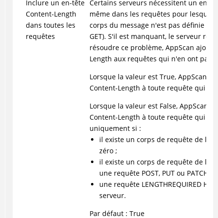
Inclure un en-tête
Certains serveurs nécessitent un en-tê
Content-Length
même dans les requêtes pour lesquell
dans toutes les
corps du message n'est pas définie (te
requêtes
GET). S'il est manquant, le serveur reje
résoudre ce problème, AppScan ajouter
Length aux requêtes qui n'en ont pas.
Lorsque la valeur est True, AppScan aj
Content-Length à toute requête qui n'e
Lorsque la valeur est False, AppScan aj
Content-Length à toute requête qui n'e
uniquement si :
il existe un corps de requête de lon
zéro ;
il existe un corps de requête de lo
une requête POST, PUT ou PATCH ;
une requête LENGTHREQUIRED HTTP 
serveur.
Par défaut : True