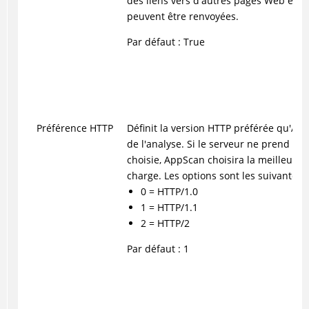
des liens vers d'autres pages Web et d'
peuvent être renvoyées.
Par défaut : True
Préférence HTTP
Définit la version HTTP préférée qu'AppS
de l'analyse. Si le serveur ne prend pa
choisie, AppScan choisira la meilleure 
charge. Les options sont les suivantes :
0 = HTTP/1.0
1 = HTTP/1.1
2 = HTTP/2
Par défaut : 1