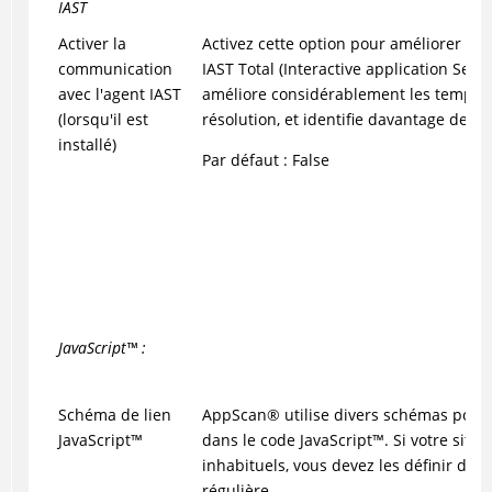
IAST
Activer la
Activez cette option pour améliorer v
communication
IAST Total (Interactive application Secur
avec l'agent IAST
améliore considérablement les temps 
(lorsqu'il est
résolution, et identifie davantage de vu
installé)
Par défaut : False
JavaScript
™
:
Schéma de lien
AppScan
®
utilise divers schémas pour i
JavaScript
™
dans le code
JavaScript
™
. Si votre site
inhabituels, vous devez les définir dan
régulière.