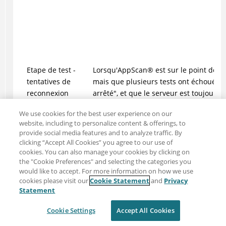
Etape de test -
Lorsqu'
AppScan
®
est sur le point de te
tentatives de
mais que plusieurs tests ont échoué p
reconnexion
arrêté", et que le serveur est toujours 
effectuera plusieurs tentatives de con
We use cookies for the best user experience on our
website, including to personalize content & offerings, to
Par défaut : 5
provide social media features and to analyze traffic. By
clicking “Accept All Cookies” you agree to our use of
cookies. You can also manage your cookies by clicking on
the "Cookie Preferences" and selecting the categories you
would like to accept. For more information on how we use
cookies please visit our
Cookie Statement
and
Privacy
Statement
Gestion des sessions :
Cookie Settings
Accept All Cookies