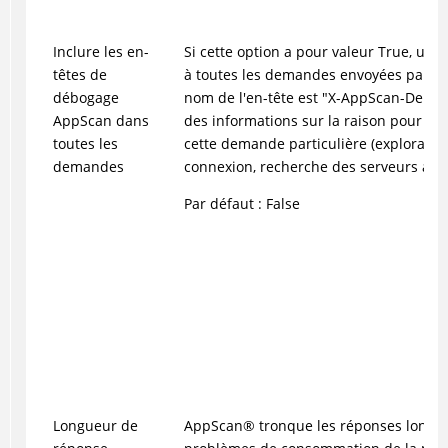
Inclure les en-
Si cette option a pour valeur True, un 
têtes de
à toutes les demandes envoyées par
A
débogage
nom de l'en-tête est "X-AppScan-Debug"
AppScan dans
des informations sur la raison pour la
toutes les
cette demande particulière (exploration,
demandes
connexion, recherche des serveurs arrêt
Par défaut : False
Longueur de
AppScan
®
tronque les réponses longue