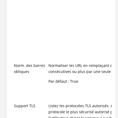
Norm. des barres
Normaliser les URL en remplaçant deux
obliques
consécutives ou plus par une seule bar
Par défaut : True
Support TLS
Listez les protocoles TLS autorisés. App
protocole le plus sécurisé autorisé par 
l'utilisateur et par le serveur. La valeur