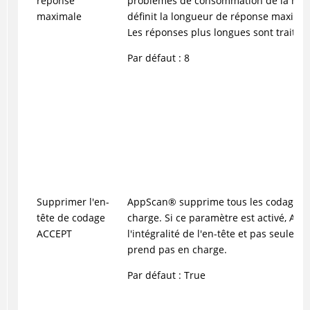
réponse
problèmes de consommation de la mém
maximale
définit la longueur de réponse maximal
Les réponses plus longues sont traité
Par défaut : 8
Supprimer l'en-
AppScan
®
supprime tous les codages q
tête de codage
charge. Si ce paramètre est activé,
App
ACCEPT
l'intégralité de l'en-tête et pas seuleme
prend pas en charge.
Par défaut : True