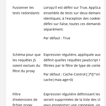
Fusionner les
Lorsqu'il est défini sur True, AppScan 
tests redondants
ensemble de tests sur deux demandes (
identiques, à l'exception des cookies su
défini sur False, toutes ces demandes s
séparément.
Par défaut : True
Schéma pour que
Expression régulière, appliquée aux en
les requêtes JS
définit quelles requêtes JavaScript ne 
soient exclues du
filtrées par le filtre de type de contenu
filtre du proxy
Par défaut : Cache-Control:[ ]*([^\n\R]*
cache|max-age=0)
Filtre
Expression régulière définissant les ext
d'extensions de
seront supprimées de la liste des URL
fichier proxy
vous enregistrez une connexion, une e