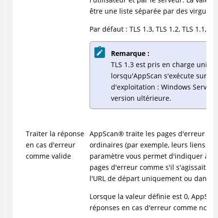
être une liste séparée par des virgules.
Par défaut : TLS 1.3, TLS 1.2, TLS 1.1, TL
Remarque :
TLS 1.3 est pris en charge uniq
lorsqu'AppScan s'exécute sur le
d'exploitation : Windows Server
version ultérieure.
Traiter la réponse
AppScan
®
traite les pages d'erreur d
en cas d'erreur
ordinaires (par exemple, leurs liens ne
comme valide
paramètre vous permet d'indiquer à
A
pages d'erreur comme s'il s'agissait de
l'URL de départ uniquement ou dans tou
Lorsque la valeur définie est 0,
AppSca
réponses en cas d'erreur comme non va