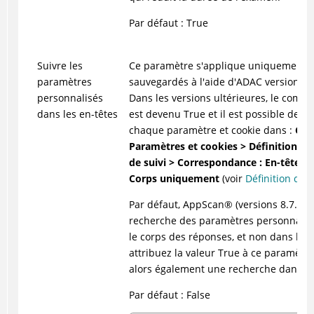
Par défaut : True
Suivre les
Ce paramètre s'applique uniquement 
paramètres
sauvegardés à l'aide d'
ADAC
version 8.7
personnalisés
Dans les versions ultérieures, le comp
dans les en-têtes
est devenu True et il est possible de co
chaque paramètre et cookie dans :
Con
Paramètres et cookies > Définition d
de suivi > Correspondance : En-tête et
Corps uniquement
(voir
Définition de 
Par défaut,
AppScan
®
(versions 8.7.0.1
recherche des paramètres personnali
le corps des réponses, et non dans leur
attribuez la valeur True à ce paramètre
alors également une recherche dans les
Par défaut : False