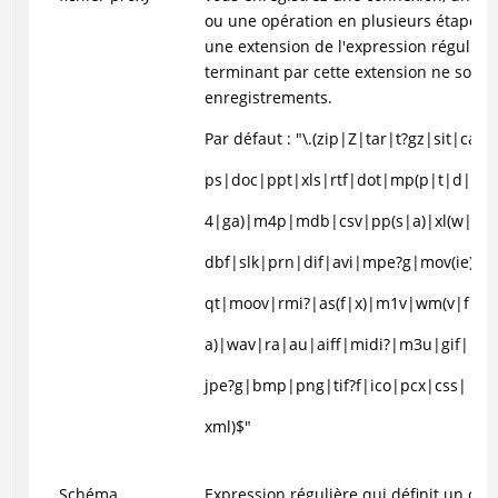
ou une opération en plusieurs étapes.
une extension de l'expression régulière
terminant par cette extension ne sont p
enregistrements.
Par défaut : "\.(zip|Z|tar|t?gz|sit|cab
ps|doc|ppt|xls|rtf|dot|mp(p|t|d|e|
4|ga)|m4p|mdb|csv|pp(s|a)|xl(w|a)|
dbf|slk|prn|dif|avi|mpe?g|mov(ie)?|
qt|moov|rmi?|as(f|x)|m1v|wm(v|f|
a)|wav|ra|au|aiff|midi?|m3u|gif|
jpe?g|bmp|png|tif?f|ico|pcx|css|
xml)$"
Schéma
Expression régulière qui définit un ou 