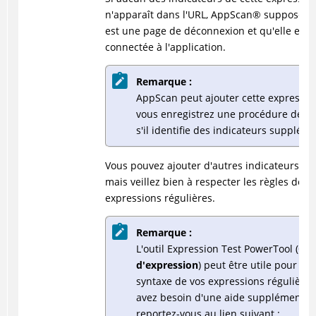
n'apparaît dans l'URL,
AppScan
®
suppose qu
est une page de déconnexion et qu'elle est 
connectée à l'application.
Remarque :
AppScan peut ajouter cette expressio
vous enregistrez une procédure de co
s'il identifie des indicateurs suppléme
Vous pouvez ajouter d'autres indicateurs, si 
mais veillez bien à respecter les règles de s
expressions régulières.
Remarque :
L'outil Expression Test PowerTool (
Out
d'expression
) peut être utile pour véri
syntaxe de vos expressions régulières.
avez besoin d'une aide supplémentair
reportez-vous au lien suivant :