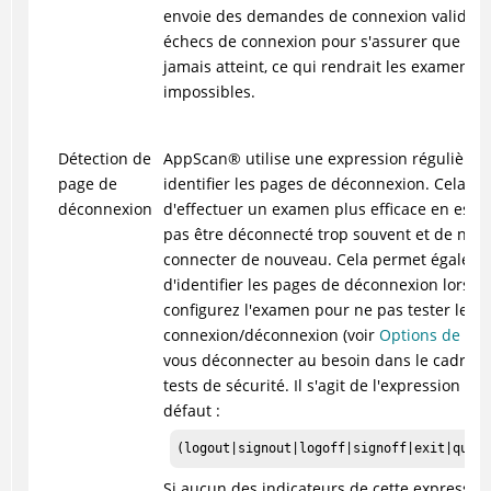
envoie des demandes de connexion valides e
échecs de connexion pour s'assurer que ce s
jamais atteint, ce qui rendrait les examens u
impossibles.
Détection de
AppScan
®
utilise une expression régulière 
page de
identifier les pages de déconnexion. Cela lu
déconnexion
d'effectuer un examen plus efficace en essa
pas être déconnecté trop souvent et de ne pa
connecter de nouveau. Cela permet égalem
d'identifier les pages de déconnexion lorsq
configurez l'examen pour ne pas tester les 
connexion/déconnexion (voir
Options de tes
vous déconnecter au besoin dans le cadre d
tests de sécurité. Il s'agit de l'expression ré
défaut :
(logout|signout|logoff|signoff|exit|quit|
Si aucun des indicateurs de cette expression