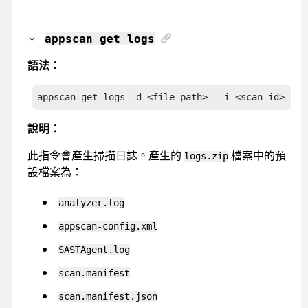
appscan
get_logs
語法：
appscan
 get_logs -d <file_path>  -i <scan_id> 
說明：
此指令會產生掃描日誌。產生的
檔案中的預
logs.zip
設檔案為：
analyzer.log
appscan-config.xml
SASTAgent.log
scan.manifest
scan.manifest.json