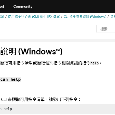
ort
Community
漏洞
使用指令行介面 (CLI) 產生
IRX
檔案
CLI 指令參考資料 (Windows)
指
說明
(
Windows
™
)
擷取可用指令清單或擷取個別指令相關資訊的指令
。
help
scan
help
 CLI 來擷取可用指令清單，請發出下列指令：
n
 help