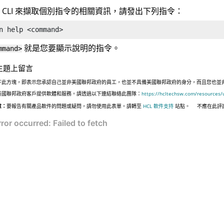
 CLI 來擷取個別指令的相關資訊，請發出下列指令：
n
 help <command>
就是您要顯示說明的指令。
mmand>
主題上留言
下此方塊，即表示您承認自己並非美國聯邦政府的員工，也並不具備美國聯邦政府的身分，而且您也並非遵照美國
美國聯邦政府客戶提供軟體和服務。請透過以下連結聯絡此團隊：
https://hcltechsw.com/resources/
意：
要報告有關產品軟件的問題或疑問，請勿使用此表單。請轉至
HCL 軟件支持
站點。
不應在此評