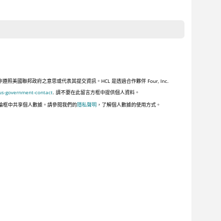
聯邦政府之意思或代表其提交資訊。HCL 是透過合作夥伴 Four, Inc.
us-government-contact
. 請不要在此留言方框中提供個人資料。
論框中共享個人數據。請參閱我們的
隱私聲明
，了解個人數據的使用方式。