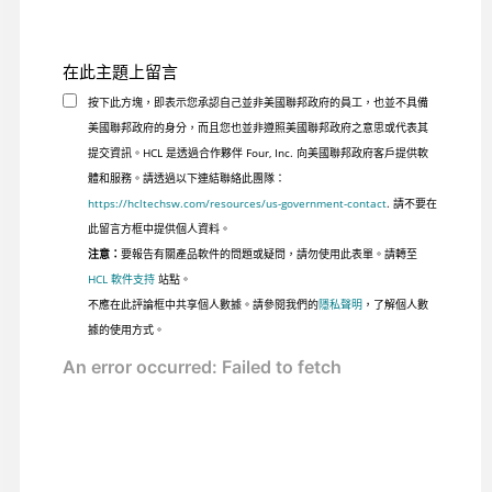
在此主題上留言
按下此方塊，即表示您承認自己並非美國聯邦政府的員工，也並不具備
美國聯邦政府的身分，而且您也並非遵照美國聯邦政府之意思或代表其
提交資訊。HCL 是透過合作夥伴 Four, Inc. 向美國聯邦政府客戶提供軟
體和服務。請透過以下連結聯絡此團隊：
https://hcltechsw.com/resources/us-government-contact
. 請不要在
此留言方框中提供個人資料。
注意：
要報告有關產品軟件的問題或疑問，請勿使用此表單。請轉至
HCL 軟件支持
站點。
不應在此評論框中共享個人數據。請參閱我們的
隱私聲明
，了解個人數
據的使用方式。