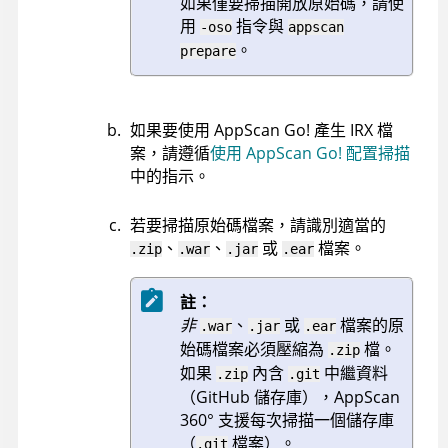
如果僅要掃描開放原始碼，請使
用
指令與
-oso
appscan
。
prepare
如果要使用 AppScan Go! 產生
IRX
檔
案，請遵循
使用 AppScan Go! 配置掃描
中的指示。
若要掃描原始碼檔案，請識別適當的
、
、
或
檔案。
.zip
.war
.jar
.ear
註：
非
、
或
檔案的原
.war
.jar
.ear
始碼檔案必須壓縮為
檔。
.zip
如果
內含
中繼資料
.zip
.git
（GitHub 儲存庫），
AppScan
360°
支援每次掃描一個儲存庫
（
檔案）。
.git