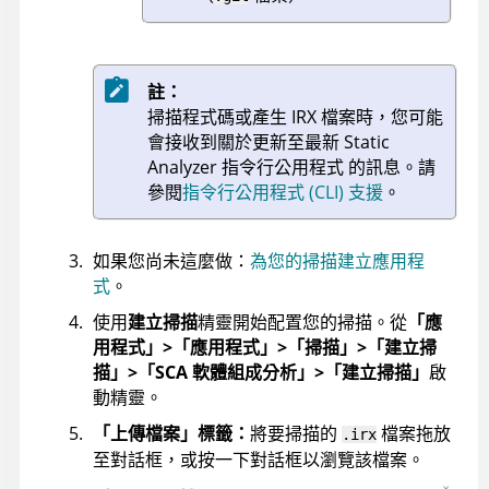
註：
掃描程式碼或產生
IRX
檔案時，您可能
會接收到關於更新至最新
Static
Analyzer 指令行公用程式
的訊息。
請
參閱
指令行公用程式 (CLI) 支援
。
如果您尚未這麼做：
為您的掃描建立應用程
式
。
使用
建立掃描
精靈開始配置您的掃描。從
「應
用程式」>「應用程式」>「掃描」>「建立掃
描」>「SCA 軟體組成分析」>「建立掃描」
啟
動精靈。
「上傳檔案」標籤：
將要掃描的
檔案拖放
.irx
至對話框，或按一下對話框以瀏覽該檔案。