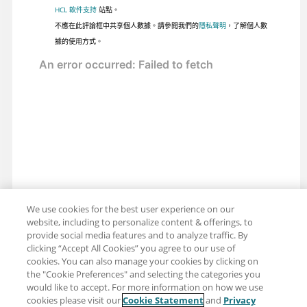
HCL 軟件支持
站點。
不應在此評論框中共享個人數據。請參閱我們的
隱私聲明
，了解個人數
據的使用方式。
We use cookies for the best user experience on our
website, including to personalize content & offerings, to
provide social media features and to analyze traffic. By
clicking “Accept All Cookies” you agree to our use of
cookies. You can also manage your cookies by clicking on
the "Cookie Preferences" and selecting the categories you
would like to accept. For more information on how we use
cookies please visit our
Cookie Statement
and
Privacy
分享：電子郵件
推特