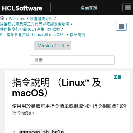
跳转到主要内容
產品文檔
Welcome
軟體組成分析
掃描程式庫及第三方代碼以確認安全漏洞
使用指令行介面 (CLI) 產生
IRX
檔案
CLI 指令參考資料（Linux 和 macOS）
指令說明
回饋
指令說明
（
Linux
™
及
macOS
）
使用用於擷取可用指令清單或擷取個別指令相關資訊的
指令
。
help
appscan
.sh help