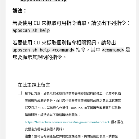
語法：
若要使用 CLI 來擷取可用指令清單，請發出下列指令：
appscan
.sh help
若要使用 CLI 來擷取個別指令相關資訊，請發出
指令，其中
是
appscan
.sh help <command>
<command>
您要顯示其說明的指令。
在此主題上留言
按下此方塊，即表示您承認自己並非美國聯邦政府的員工，也並不具備
美國聯邦政府的身分，而且您也並非遵照美國聯邦政府之意思或代表其
提交資訊。HCL 是透過合作夥伴 Four, Inc. 向美國聯邦政府客戶提供軟
體和服務。請透過以下連結聯絡此團隊：
https://hcltechsw.com/resources/us-government-contact
. 請不要在
此留言方框中提供個人資料。
注意：
要報告有關產品軟件的問題或疑問，請勿使用此表單。請轉至