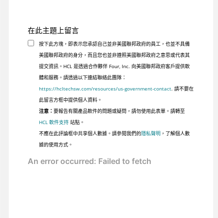
在此主題上留言
按下此方塊，即表示您承認自己並非美國聯邦政府的員工，也並不具備
美國聯邦政府的身分，而且您也並非遵照美國聯邦政府之意思或代表其
提交資訊。HCL 是透過合作夥伴 Four, Inc. 向美國聯邦政府客戶提供軟
體和服務。請透過以下連結聯絡此團隊：
https://hcltechsw.com/resources/us-government-contact
. 請不要在
此留言方框中提供個人資料。
注意：
要報告有關產品軟件的問題或疑問，請勿使用此表單。請轉至
HCL 軟件支持
站點。
不應在此評論框中共享個人數據。請參閱我們的
隱私聲明
，了解個人數
據的使用方式。