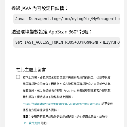
透過 JAVA 內容設定日誌檔：
Java -Dsecagent.log=/tmp/myLogDir/MySecagentLog.t
透過環境變數設定
AppScan 360°
記號：
Set IAST_ACCESS_TOKEN RUO5+3JYKRKRSNH7HEIyY3HQWZr
在此主題上留言
按下此方塊，即表示您承認自己並非美國聯邦政府的員工，也並不具備
美國聯邦政府的身分，而且您也並非遵照美國聯邦政府之意思或代表其
提交資訊。HCL 是透過合作夥伴 Four, Inc. 向美國聯邦政府客戶提供軟
體和服務。請透過以下連結聯絡此團隊：
https://hcltechsw.com/resources/us-government-contact
. 請不要在
此留言方框中提供個人資料。
注意：
要報告有關產品軟件的問題或疑問，請勿使用此表單。請轉至
HCL 軟件支持
站點。