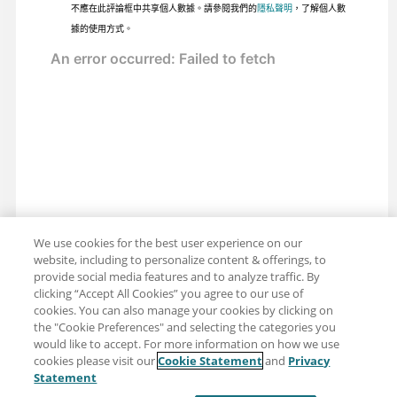
不應在此評論框中共享個人數據。請參閱我們的
隱私聲明
，了解個人數
據的使用方式。
We use cookies for the best user experience on our
website, including to personalize content & offerings, to
provide social media features and to analyze traffic. By
clicking “Accept All Cookies” you agree to our use of
cookies. You can also manage your cookies by clicking on
the "Cookie Preferences" and selecting the categories you
would like to accept. For more information on how we use
cookies please visit our
Cookie Statement
and
Privacy
分享：電子郵件
推特
Statement