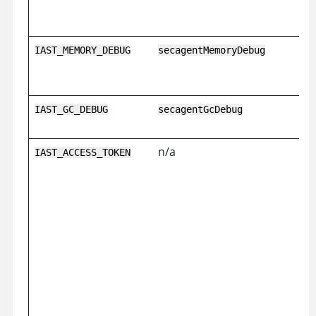
IAST_MEMORY_DEBUG
secagentMemoryDebug
IAST_GC_DEBUG
secagentGcDebug
n/a
IAST_ACCESS_TOKEN
3
E