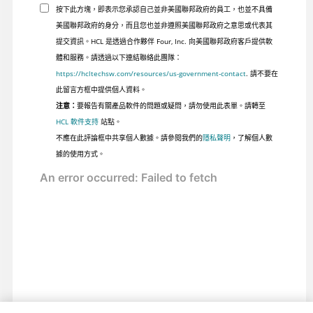
按下此方塊，即表示您承認自己並非美國聯邦政府的員工，也並不具備
美國聯邦政府的身分，而且您也並非遵照美國聯邦政府之意思或代表其
提交資訊。HCL 是透過合作夥伴 Four, Inc. 向美國聯邦政府客戶提供軟
體和服務。請透過以下連結聯絡此團隊：
https://hcltechsw.com/resources/us-government-contact
. 請不要在
此留言方框中提供個人資料。
注意：
要報告有關產品軟件的問題或疑問，請勿使用此表單。請轉至
HCL 軟件支持
站點。
不應在此評論框中共享個人數據。請參閱我們的
隱私聲明
，了解個人數
據的使用方式。