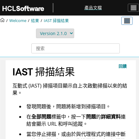
跳转到主要内容
產品文檔
Welcome
結果
IAST 掃描結果
回饋
IAST 掃描結果
互動式 (IAST) 掃描項目顯示自上次啟動掃描以來的結
果。
發現問題後，問題將新增到掃描項目。
在
全部問題
標籤中，按一下
問題
的
詳細資料
連
結會顯示 URL 和呼叫追蹤。
當您停止掃描，或由於與代理程式的連接中斷