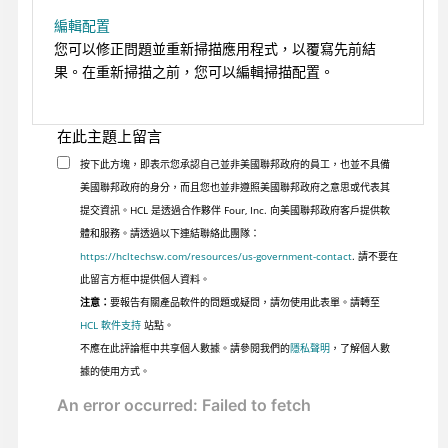
編輯配置
您可以修正問題並重新掃描應用程式，以覆寫先前結
果。在重新掃描之前，您可以編輯掃描配置。
在此主題上留言
按下此方塊，即表示您承認自己並非美國聯邦政府的員工，也並不具備
美國聯邦政府的身分，而且您也並非遵照美國聯邦政府之意思或代表其
提交資訊。HCL 是透過合作夥伴 Four, Inc. 向美國聯邦政府客戶提供軟
體和服務。請透過以下連結聯絡此團隊：
https://hcltechsw.com/resources/us-government-contact
. 請不要在
此留言方框中提供個人資料。
注意：
要報告有關產品軟件的問題或疑問，請勿使用此表單。請轉至
HCL 軟件支持
站點。
不應在此評論框中共享個人數據。請參閱我們的
隱私聲明
，了解個人數
據的使用方式。