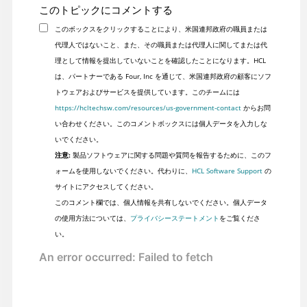
このトピックにコメントする
このボックスをクリックすることにより、米国連邦政府の職員または
代理人ではないこと、また、その職員または代理人に関してまたは代
理として情報を提出していないことを確認したことになります。HCL
は、パートナーである Four, Inc を通じて、米国連邦政府の顧客にソフ
トウェアおよびサービスを提供しています。このチームには
https://hcltechsw.com/resources/us-government-contact
からお問
い合わせください。このコメントボックスには個人データを入力しな
いでください。
注意:
製品ソフトウェアに関する問題や質問を報告するために、このフ
ォームを使用しないでください。代わりに、
HCL Software Support
の
サイトにアクセスしてください。
このコメント欄では、個人情報を共有しないでください。個人データ
の使用方法については、
プライバシーステートメント
をご覧くださ
い。