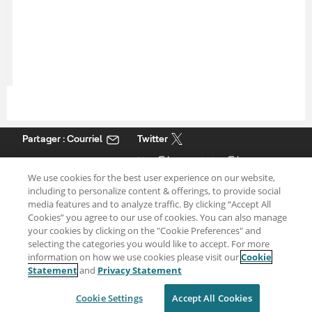
Partager : Courriel
Twitter
Clause de non-responsabilité
Intimité
We use cookies for the best user experience on our website,
Conditions d'utilisation
Cookie Settings
including to personalize content & offerings, to provide social
media features and to analyze traffic. By clicking “Accept All
Cookies” you agree to our use of cookies. You can also manage
your cookies by clicking on the "Cookie Preferences" and
selecting the categories you would like to accept. For more
information on how we use cookies please visit our
Cookie
Statement
and
Privacy Statement
Cookie Settings
Accept All Cookies