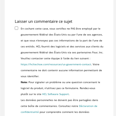
Laisser un commentaire ce sujet
En cochant cette case, vous certifiez ne PAS être employé par le
gouvernement fédéral des États-Unis ou par l'une de ses agences,
et que vous n'envoyez pas ces informations de la part de l'une de
ces entités. HCL fournit des logiciels et des services aux clients du
gouvernement fédéral des États-Unis via ses partenaires Four, Inc.
Veuillez contacter cette équipe à l'aide du lien suivant :
https://hcltechsw.com/resources/us-government-contact
. Votre
commentaire ne doit contenir aucune information permettant de
vous identifier.
Note:
Pour signaler un problème ou une question concernant le
logiciel du produit, n'utilisez pas ce formulaire. Rendez-vous
plutôt sur le site
HCL Software Support
.
Les données personnelles ne doivent pas être partagées dans
cette boîte de commentaires. Consultez notre
Déclaration de
confidentialité
pour comprendre comment les données