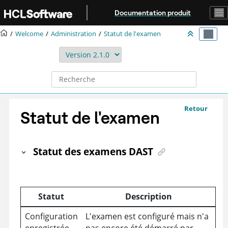
Aller au contenu principal
Documentation produit
Welcome
Administration
Statut de l'examen
Retour
Statut de l'examen
Statut des examens DAST
Statut
Description
Configuration
L'examen est configuré mais n'a
enregistrée
pas encore été démarré par